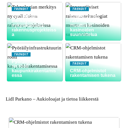
TRENDIT
TRENDIT
Teknologian
Innovatiiviset
merkitys
rakennusteknologiat
nykyaikaisissa
muuttavat
rakennusprojekteiss
kasinoiden
a
suunnittelua
TRENDIT
Pyöräilyinfrastruktuu
TRENDIT
rin rooli
kaupunkirakentamis
CRM-ohjelmistot
essa
rakentamisen tukena
Lidl Parkano – Aukioloajat ja tietoa liikkeestä