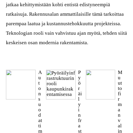
jatkaa kehittymistään kohti entistä edistyneempiä
ratkaisuja. Rakennusalan ammattilaisille tämä tarkoittaa
parempaa laatua ja kustannustehokkuutta projekteissa.
Teknologian rooli vain vahvistuu ajan myötä, tehden siitä
keskeisen osan modernia rakentamista.
A
P
M
u
y
u
t
ö
ut
o
r
to
n
äi
fi
s
l
r
u
y
m
o
i
a
d
n
n
at
fr
v
ti
a
al
m
st
in