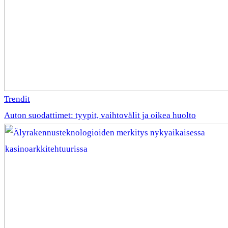
Trendit
Auton suodattimet: tyypit, vaihtovälit ja oikea huolto