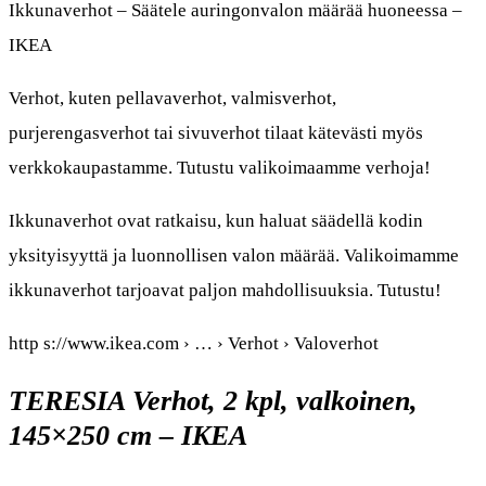
Ikkunaverhot – Säätele auringonvalon määrää huoneessa –
IKEA
Verhot, kuten pellavaverhot, valmisverhot,
purjerengasverhot tai sivuverhot tilaat kätevästi myös
verkkokaupastamme. Tutustu valikoimaamme verhoja!
Ikkunaverhot ovat ratkaisu, kun haluat säädellä kodin
yksityisyyttä ja luonnollisen valon määrää. Valikoimamme
ikkunaverhot tarjoavat paljon mahdollisuuksia. Tutustu!
http s://www.ikea.com › … › Verhot › Valoverhot
TERESIA Verhot, 2 kpl, valkoinen,
145×250 cm – IKEA