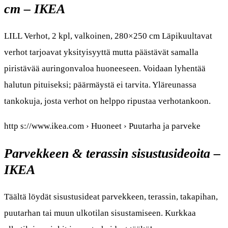
cm – IKEA
LILL Verhot, 2 kpl, valkoinen, 280×250 cm Läpikuultavat
verhot tarjoavat yksityisyyttä mutta päästävät samalla
piristävää auringonvaloa huoneeseen. Voidaan lyhentää
halutun pituiseksi; päärmäystä ei tarvita. Yläreunassa
tankokuja, josta verhot on helppo ripustaa verhotankoon.
http s://www.ikea.com › Huoneet › Puutarha ja parveke
Parvekkeen & terassin sisustusideoita –
IKEA
Täältä löydät sisustusideat parvekkeen, terassin, takapihan,
puutarhan tai muun ulkotilan sisustamiseen. Kurkkaa