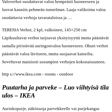
Valoverhot suodattavat valon hempeästi huoneeseen ja
luovat kauniin pehmeän tunnelman. Laaja valikoima valoa
suodattavia verhoja tavarataloissa ja …
TERESIA Verhot, 2 kpl, valkoinen, 145×250 cm
Läpikuultavat verhot tarjoavat yksityisyyttä mutta päästävät
samalla piristävää auringonvaloa huoneeseen. Ohuet verhot
päästävät valoa lävitseen, mutta suojaavat katseilta.
Soveltuvat mainiosti useampien verhojen kokonaisuuteen.
http s://www.ikea.com › rooms › outdoor
Puutarha ja parveke – Luo viihtyisä tila
ulos – IKEA
Aurinkopurje, näkösuoja parvekkeelle vai purjekangas