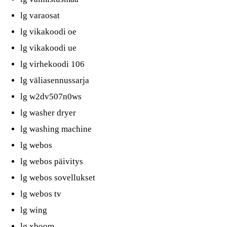
lg varaosat
lg vikakoodi oe
lg vikakoodi ue
lg virhekoodi 106
lg väliasennussarja
lg w2dv507n0ws
lg washer dryer
lg washing machine
lg webos
lg webos päivitys
lg webos sovellukset
lg webos tv
lg wing
lg xboom