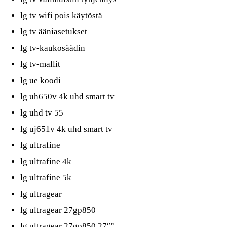
lg tv wifi pois käytöstä
lg tv ääniasetukset
lg tv-kaukosäädin
lg tv-mallit
lg ue koodi
lg uh650v 4k uhd smart tv
lg uhd tv 55
lg uj651v 4k uhd smart tv
lg ultrafine
lg ultrafine 4k
lg ultrafine 5k
lg ultragear
lg ultragear 27gp850
lg ultragear 27gp850 27″”