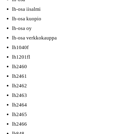
lh-osa iisalmi
lh-osa kuopio
lh-osa oy
lh-osa verkkokauppa
lh1040f
lh1201fl
lh2460
lh2461
lh2462
lh2463
lh2464
lh2465
lh2466
lh848