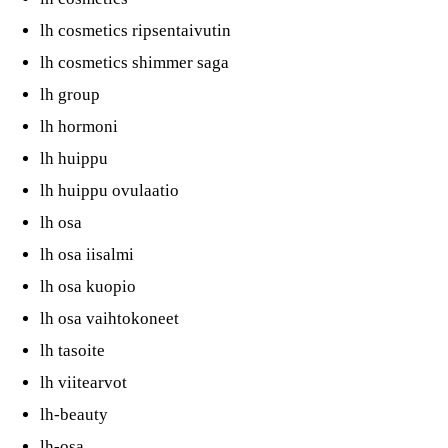
lh cosmetics ripsentaivutin
lh cosmetics shimmer saga
lh group
lh hormoni
lh huippu
lh huippu ovulaatio
lh osa
lh osa iisalmi
lh osa kuopio
lh osa vaihtokoneet
lh tasoite
lh viitearvot
lh-beauty
lh-osa