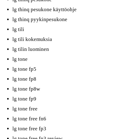
lg thinq pesukone käyttöohje
lg thinq pyykinpesukone
lg tili
lg tili kokemuksia
lg tilin luominen
lg tone
lg tone fp5
lg tone fp8
lg tone fp8w
lg tone fp9
lg tone free
lg tone free fn6
lg tone free fp3
lg tone free fp3 review