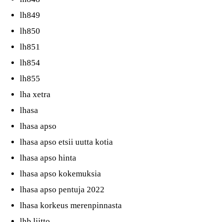
lh849
lh850
lh851
lh854
lh855
lha xetra
lhasa
lhasa apso
lhasa apso etsii uutta kotia
lhasa apso hinta
lhasa apso kokemuksia
lhasa apso pentuja 2022
lhasa korkeus merenpinnasta
lhb liitto