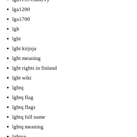
lga1200
lga1700
lgb
lgbt
lgbt kirjoja
lgbt meaning
lgbt rights in finland
lgbt wiki
lgbtq
lgbtq flag
lgbtq flags
lgbtq full name
lgbtq meaning
lgbtq+