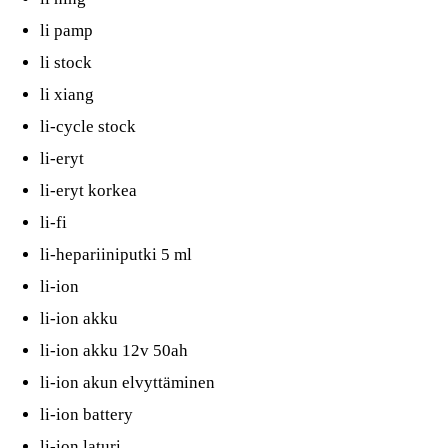
li pamp
li stock
li xiang
li-cycle stock
li-eryt
li-eryt korkea
li-fi
li-hepariiniputki 5 ml
li-ion
li-ion akku
li-ion akku 12v 50ah
li-ion akun elvyttäminen
li-ion battery
li-ion laturi