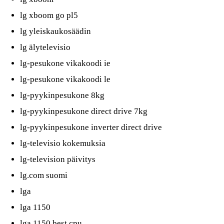
lg xboom go pl5
lg yleiskaukosäädin
lg älytelevisio
lg-pesukone vikakoodi ie
lg-pesukone vikakoodi le
lg-pyykinpesukone 8kg
lg-pyykinpesukone direct drive 7kg
lg-pyykinpesukone inverter direct drive
lg-televisio kokemuksia
lg-television päivitys
lg.com suomi
lga
lga 1150
lga 1150 best cpu