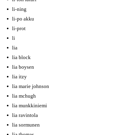
li-ning
li-po akku
li-prot
li
lia
lia block
lia boysen
lia itzy
lia marie johnson
lia mchugh
lia munkkiniemi
lia ravintola
lia sormunen
lia thomas