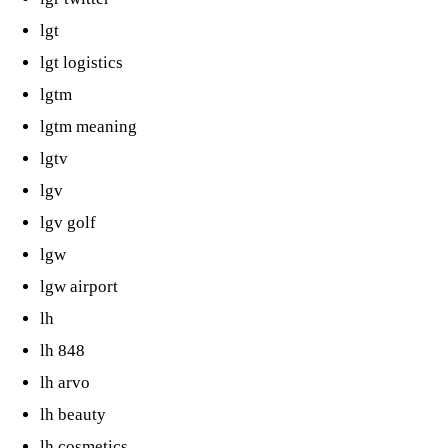
lgt
lgt logistics
lgtm
lgtm meaning
lgtv
lgv
lgv golf
lgw
lgw airport
lh
lh 848
lh arvo
lh beauty
lh cosmetics