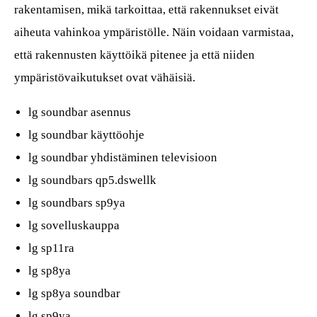
rakentamisen, mikä tarkoittaa, että rakennukset eivät
aiheuta vahinkoa ympäristölle. Näin voidaan varmistaa,
että rakennusten käyttöikä pitenee ja että niiden
ympäristövaikutukset ovat vähäisiä.
lg soundbar asennus
lg soundbar käyttöohje
lg soundbar yhdistäminen televisioon
lg soundbars qp5.dswellk
lg soundbars sp9ya
lg sovelluskauppa
lg sp11ra
lg sp8ya
lg sp8ya soundbar
lg sp9ya