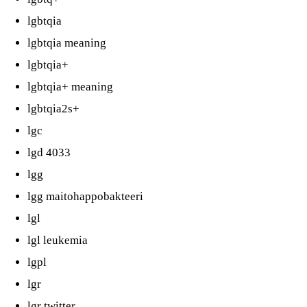
lgbtqia
lgbtqia meaning
lgbtqia+
lgbtqia+ meaning
lgbtqia2s+
lgc
lgd 4033
lgg
lgg maitohappobakteeri
lgl
lgl leukemia
lgpl
lgr
lgr twitter