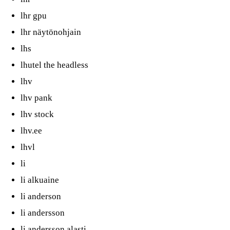
lhr gpu
lhr näytönohjain
lhs
lhutel the headless
lhv
lhv pank
lhv stock
lhv.ee
lhvl
li
li alkuaine
li anderson
li andersson
li andersson alasti