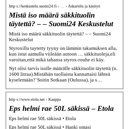
http s://keskustelu.suomi24.fi › … › Askartelu ja käsityö
Mistä iso määrä säkkituolin
täytettä? – – Suomi24 Keskustelut
Mistä iso määrä säkkituolin täytettä? – – Suomi24
Keskustelut
Styroxilla taytetty tyyny on lämmin takamuksen alla,
kun istut aamulla viileään autoon … säkkituoleja,eli
varoitan,että mikä tahansa styrox-rouhe ei käy.
Nyt olisi tarvis isolle määrälle säkkituolin täytettä (n.
1600 litraa).Mistähän tuollaista kannattaisi lähteä
kyselemään?´Soitin Sotkaan (Oulussa), ja s…
http s://www.etola.net › Kauppa
Eps helmi rae 50L säkissä – Etola
Eps helmi rae 50L säkissä • Etola
Eps helmi rae 50L säkissä • Hanki omasi