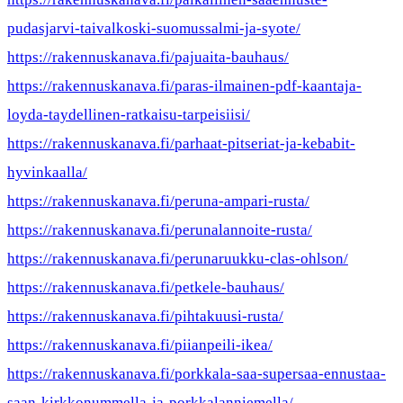
pudasjarvi-taivalkoski-suomussalmi-ja-syote/
https://rakennuskanava.fi/pajuaita-bauhaus/
https://rakennuskanava.fi/paras-ilmainen-pdf-kaantaja-
loyda-taydellinen-ratkaisu-tarpeisiisi/
https://rakennuskanava.fi/parhaat-pitseriat-ja-kebabit-
hyvinkaalla/
https://rakennuskanava.fi/peruna-ampari-rusta/
https://rakennuskanava.fi/perunalannoite-rusta/
https://rakennuskanava.fi/perunaruukku-clas-ohlson/
https://rakennuskanava.fi/petkele-bauhaus/
https://rakennuskanava.fi/pihtakuusi-rusta/
https://rakennuskanava.fi/piianpeili-ikea/
https://rakennuskanava.fi/porkkala-saa-supersaa-ennustaa-
saan-kirkkonummella-ja-porkkalanniemella/