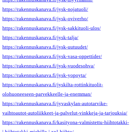
https://rakennuskanava.fi/jysk-nojatuoli/
https://rakennuskanava.fi/jysk-oviverho/
https://rakennuskanava.fi/jysk-sakkituoli-ulos/
https://rakennuskanava.fi/jysk-talja/
https://rakennuskanava.fi/jysk-uutuudet/
https://rakennuskanava.fi/jysk-vasa-oppettider/
https://rakennuskanava.fi/jysk-vuodesohva/
https://rakennuskanava.fi/jysk-yopoyta/
https://rakennuskanava.fi/jyskilta-rottinkituolit-
olohuoneeseen-parvekkeelle-ja-enemman/
https://rakennuskanava.fi/jyvaskylan-autotarvike-
vaihtoautot-autoliikkeet-ja-palvelut-vinkkeja-ja-tarjouksia/
https://rakennuskanava.fi/kasityona-valmistettu-hiihtotakki-
|-hiihtotakki-miehille-|-xxl-hiihto/