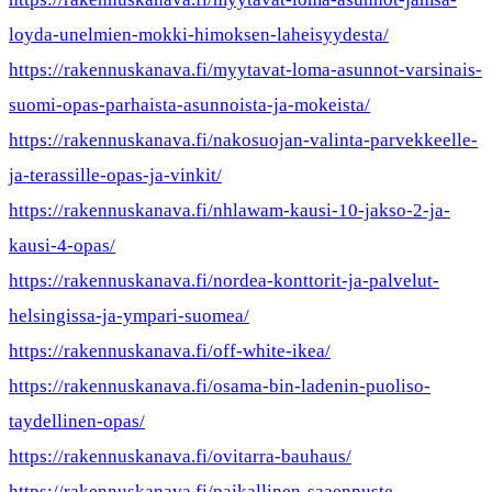
loyda-unelmien-mokki-himoksen-laheisyydesta/
https://rakennuskanava.fi/myytavat-loma-asunnot-varsinais-
suomi-opas-parhaista-asunnoista-ja-mokeista/
https://rakennuskanava.fi/nakosuojan-valinta-parvekkeelle-
ja-terassille-opas-ja-vinkit/
https://rakennuskanava.fi/nhlawam-kausi-10-jakso-2-ja-
kausi-4-opas/
https://rakennuskanava.fi/nordea-konttorit-ja-palvelut-
helsingissa-ja-ympari-suomea/
https://rakennuskanava.fi/off-white-ikea/
https://rakennuskanava.fi/osama-bin-ladenin-puoliso-
taydellinen-opas/
https://rakennuskanava.fi/ovitarra-bauhaus/
https://rakennuskanava.fi/paikallinen-saaennuste-