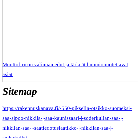
Muuttofirman valinnan edut ja tärkeät huomioonotettavat
asiat
Sitemap
https://rakennuskanava.fi/-550-pikselin-otsikko-suomeksi-
saa-sipoo-nikkila-|-saa-kaunissaari-|-soderkullan-saa-|-
nikkilan-saa-|-saatiedotuslaatikko-|-nikkilan-saa-|-
soderkulla/