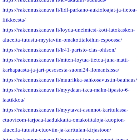
https://rakennuskanava.fi/lidl-parkano-aukioloajat-ja-tietoa-
liikkeesta/
https://rakennuskanava.fi/loyda-unelmiesi-koti-latokasken-
alueelta-tutustu-myytaviin-omakotitaloihin-espoossa/
https://rakennuskanava.fi/lr41-paristo-clas-ohlson/
https://rakennuskanava.fi/miten-loytaa-tietoa-juha-matti-
karhapaasta-ja-jari-pesosesta-suomi24-ilomantsissa/
https://rakennuskanava.fi/muurikka-sahkosavustin-bauhaus/
https://rakennuskanava.fi/myydaan-ikea-malm-lipasto-6-
laatikkoa/
https://rakennuskanava.fi/myytavat-asunnot-karttulassa-
etuovicom-tarjoaa-laadukkaita-omakotitaloja-kuopion-
alueella-tutustu-etuoviin-ja-karttulan-kirjastoon/
https://rakennuskanava.fi/myytavat-loma-asunnot-jamsa-