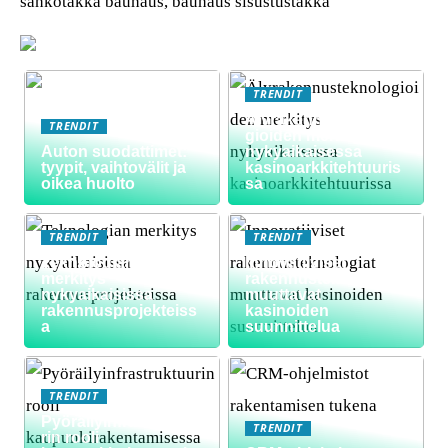
sähkötakka bauhaus, bauhaus sisustustakka
TRENDIT
Älyrakennusteknolo
TRENDIT
gioiden merkitys
Auton suodattimet:
nykyaikaisessa
tyypit, vaihtovälit ja
kasinoarkkitehtuuris
oikea huolto
sa
TRENDIT
TRENDIT
Teknologian
Innovatiiviset
merkitys
rakennusteknologiat
nykyaikaisissa
muuttavat
rakennusprojekteiss
kasinoiden
a
suunnittelua
TRENDIT
Pyöräilyinfrastruktuu
TRENDIT
rin rooli