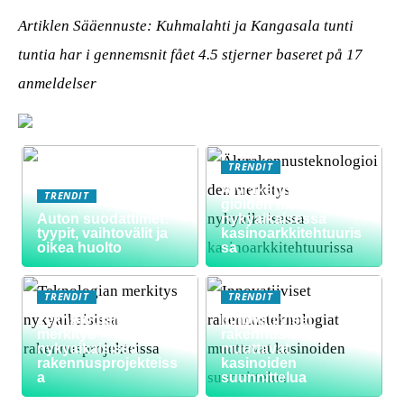
Artiklen Sääennuste: Kuhmalahti ja Kangasala tunti
tuntia har i gennemsnit fået
4.5
stjerner baseret på
17
anmeldelser
TRENDIT
Älyrakennusteknolo
TRENDIT
gioiden merkitys
Auton suodattimet:
nykyaikaisessa
tyypit, vaihtovälit ja
kasinoarkkitehtuuris
oikea huolto
sa
TRENDIT
TRENDIT
Teknologian
Innovatiiviset
merkitys
rakennusteknologiat
nykyaikaisissa
muuttavat
rakennusprojekteiss
kasinoiden
a
suunnittelua