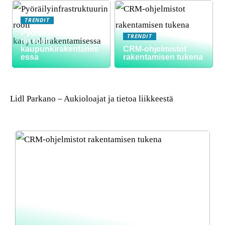
TRENDIT
Pyöräilyinfrastruktuu
TRENDIT
rin rooli
kaupunkirakentamis
CRM-ohjelmistot
essa
rakentamisen tukena
Lidl Parkano – Aukioloajat ja tietoa liikkeestä