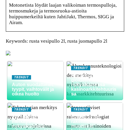
Motonetista löydät laajan valikoiman termospulloja,
termosmukeja ja termosruoka-astioita
huippumerkeiltä kuten JahtiJakt, Thermos, SIGG ja
Airam.
Keywords: rusta vesipullo 2l, rusta juomapullo 2l
TRENDIT
Älyrakennusteknolo
TRENDIT
gioiden merkitys
Auton suodattimet:
nykyaikaisessa
tyypit, vaihtovälit ja
kasinoarkkitehtuuris
oikea huolto
sa
TRENDIT
TRENDIT
Teknologian
Innovatiiviset
merkitys
rakennusteknologiat
nykyaikaisissa
muuttavat