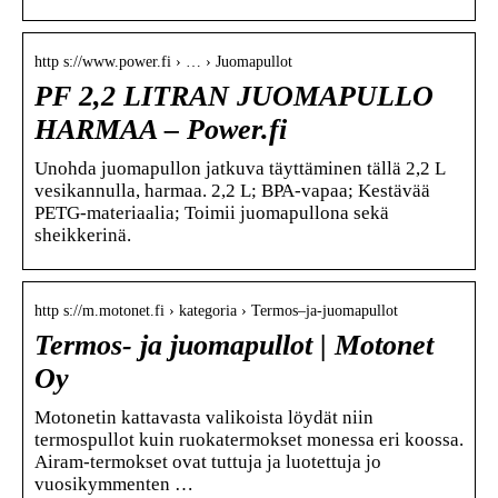
http s://www.power.fi › … › Juomapullot
PF 2,2 LITRAN JUOMAPULLO
HARMAA – Power.fi
Unohda juomapullon jatkuva täyttäminen tällä 2,2 L
vesikannulla, harmaa. 2,2 L; BPA-vapaa; Kestävää
PETG-materiaalia; Toimii juomapullona sekä
sheikkerinä.
http s://m.motonet.fi › kategoria › Termos–ja-juomapullot
Termos- ja juomapullot | Motonet
Oy
Motonetin kattavasta valikoista löydät niin
termospullot kuin ruokatermokset monessa eri koossa.
Airam-termokset ovat tuttuja ja luotettuja jo
vuosikymmenten …