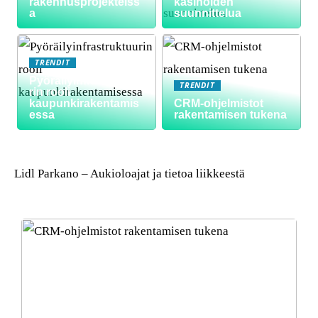
rakennusprojekteiss
kasinoiden
a
suunnittelua
TRENDIT
Pyöräilyinfrastruktuu
TRENDIT
rin rooli
kaupunkirakentamis
CRM-ohjelmistot
essa
rakentamisen tukena
Lidl Parkano – Aukioloajat ja tietoa liikkeestä