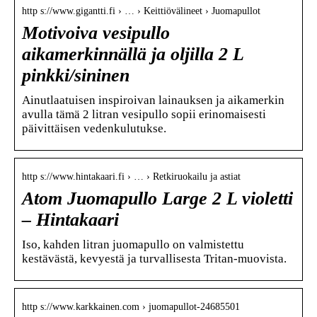
http s://www.gigantti.fi › … › Keittiövälineet › Juomapullot
Motivoiva vesipullo
aikamerkinnällä ja oljilla 2 L
pinkki/sininen
Ainutlaatuisen inspiroivan lainauksen ja aikamerkin
avulla tämä 2 litran vesipullo sopii erinomaisesti
päivittäisen vedenkulutukse.
http s://www.hintakaari.fi › … › Retkiruokailu ja astiat
Atom Juomapullo Large 2 L violetti
– Hintakaari
Iso, kahden litran juomapullo on valmistettu
kestävästä, kevyestä ja turvallisesta Tritan-muovista.
http s://www.karkkainen.com › juomapullot-24685501