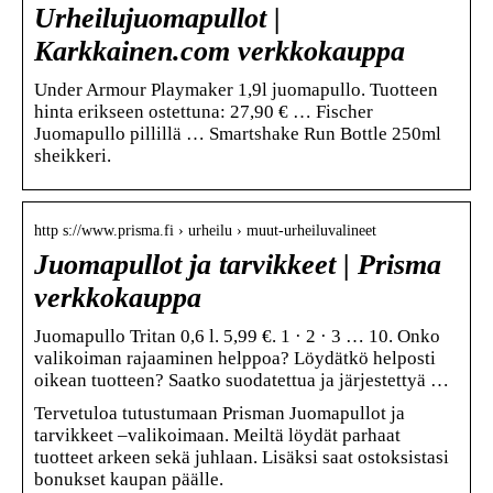
Urheilujuomapullot |
Karkkainen.com verkkokauppa
Under Armour Playmaker 1,9l juomapullo. Tuotteen
hinta erikseen ostettuna: 27,90 € … Fischer
Juomapullo pillillä … Smartshake Run Bottle 250ml
sheikkeri.
http s://www.prisma.fi › urheilu › muut-urheiluvalineet
Juomapullot ja tarvikkeet | Prisma
verkkokauppa
Juomapullo Tritan 0,6 l. 5,99 €. 1 · 2 · 3 … 10. Onko
valikoiman rajaaminen helppoa? Löydätkö helposti
oikean tuotteen? Saatko suodatettua ja järjestettyä …
Tervetuloa tutustumaan Prisman Juomapullot ja
tarvikkeet –valikoimaan. Meiltä löydät parhaat
tuotteet arkeen sekä juhlaan. Lisäksi saat ostoksistasi
bonukset kaupan päälle.