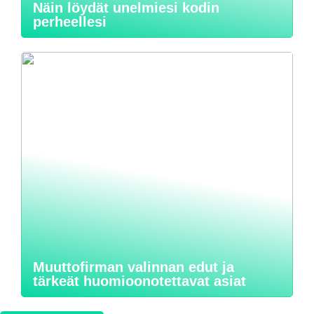
Näin löydät unelmiesi kodin
perheellesi
Muuttofirman valinnan edut ja
tärkeät huomioonotettavat asiat