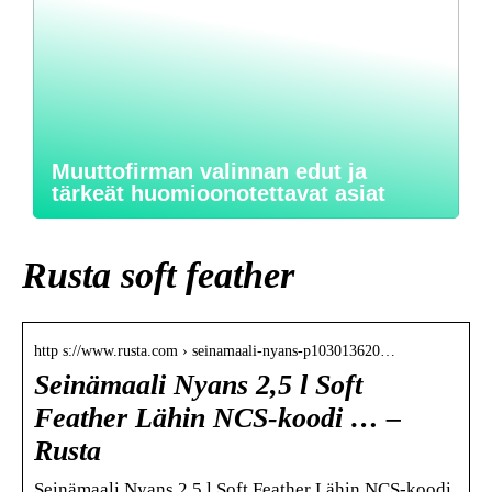
Muuttofirman valinnan edut ja
tärkeät huomioonotettavat asiat
Rusta soft feather
http s://www.rusta.com › seinamaali-nyans-p103013620…
Seinämaali Nyans 2,5 l Soft
Feather Lähin NCS-koodi … –
Rusta
Seinämaali Nyans 2,5 l Soft Feather Lähin NCS-koodi