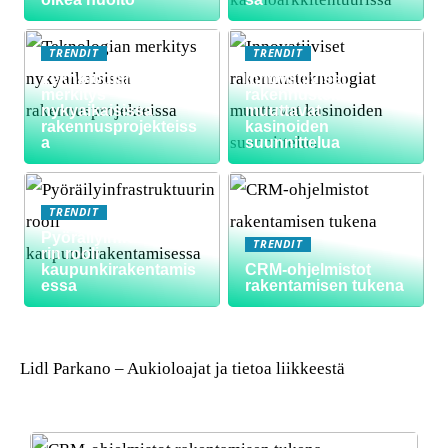
TRENDIT
TRENDIT
Teknologian
Innovatiiviset
merkitys
rakennusteknologiat
nykyaikaisissa
muuttavat
rakennusprojekteiss
kasinoiden
a
suunnittelua
TRENDIT
Pyöräilyinfrastruktuu
TRENDIT
rin rooli
kaupunkirakentamis
CRM-ohjelmistot
essa
rakentamisen tukena
Lidl Parkano – Aukioloajat ja tietoa liikkeestä