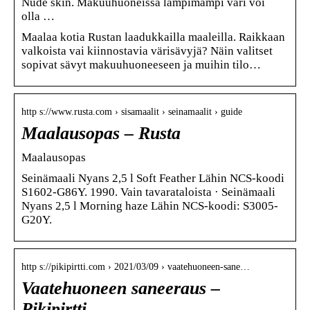
Nude skin. Makuuhuoneissa lämpimämpi väri voi
olla …
Maalaa kotia Rustan laadukkailla maaleilla. Raikkaan
valkoista vai kiinnostavia värisävyjä? Näin valitset
sopivat sävyt makuuhuoneeseen ja muihin tilo…
http s://www.rusta.com › sisamaalit › seinamaalit › guide
Maalausopas – Rusta
Maalausopas
Seinämaali Nyans 2,5 l Soft Feather Lähin NCS-koodi
S1602-G86Y. 1990. Vain tavarataloista · Seinämaali
Nyans 2,5 l Morning haze Lähin NCS-koodi: S3005-
G20Y.
http s://pikipirtti.com › 2021/03/09 › vaatehuoneen-sane…
Vaatehuoneen saneeraus –
Pikipirtti