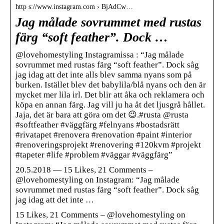
http s://www.instagram.com › BjAdCw…
Jag målade sovrummet med rustas
färg “soft feather”. Dock …
@lovehomestyling Instagramissa : “Jag målade
sovrummet med rustas färg “soft feather”. Dock såg
jag idag att det inte alls blev samma nyans som på
burken. Istället blev det babylila/blå nyans och den är
mycket mer lila irl. Det blir att åka och reklamera och
köpa en annan färg. Jag vill ju ha åt det ljusgrå hållet.
Jaja, det är bara att göra om det 😉.#rusta @rusta
#softfeather #väggfärg #felnyans #bostadsrätt
#rivatapet #renovera #renovation #paint #interior
#renoveringsprojekt #renovering #120kvm #projekt
#tapeter #life #problem #väggar #väggfärg”
20.5.2018 — 15 Likes, 21 Comments –
@lovehomestyling on Instagram: “Jag målade
sovrummet med rustas färg “soft feather”. Dock såg
jag idag att det inte …
15 Likes, 21 Comments – @lovehomestyling on