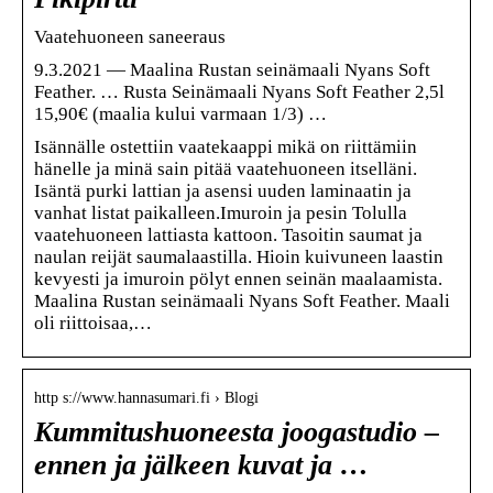
Vaatehuoneen saneeraus
9.3.2021 — Maalina Rustan seinämaali Nyans Soft
Feather. … Rusta Seinämaali Nyans Soft Feather 2,5l
15,90€ (maalia kului varmaan 1/3) …
Isännälle ostettiin vaatekaappi mikä on riittämiin
hänelle ja minä sain pitää vaatehuoneen itselläni.
Isäntä purki lattian ja asensi uuden laminaatin ja
vanhat listat paikalleen.Imuroin ja pesin Tolulla
vaatehuoneen lattiasta kattoon. Tasoitin saumat ja
naulan reijät saumalaastilla. Hioin kuivuneen laastin
kevyesti ja imuroin pölyt ennen seinän maalaamista.
Maalina Rustan seinämaali Nyans Soft Feather. Maali
oli riittoisaa,…
http s://www.hannasumari.fi › Blogi
Kummitushuoneesta joogastudio –
ennen ja jälkeen kuvat ja …