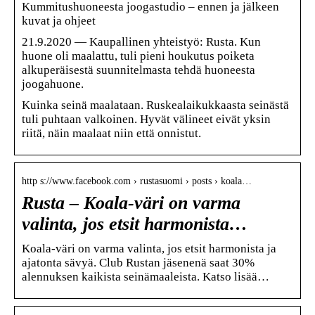
Kummitushuoneesta joogastudio – ennen ja jälkeen
kuvat ja ohjeet
21.9.2020 — Kaupallinen yhteistyö: Rusta. Kun
huone oli maalattu, tuli pieni houkutus poiketa
alkuperäisestä suunnitelmasta tehdä huoneesta
joogahuone.
Kuinka seinä maalataan. Ruskealaikukkaasta seinästä
tuli puhtaan valkoinen. Hyvät välineet eivät yksin
riitä, näin maalaat niin että onnistut.
http s://www.facebook.com › rustasuomi › posts › koala…
Rusta – Koala-väri on varma
valinta, jos etsit harmonista…
Koala-väri on varma valinta, jos etsit harmonista ja
ajatonta sävyä. Club Rustan jäsenenä saat 30%
alennuksen kaikista seinämaaleista. Katso lisää…