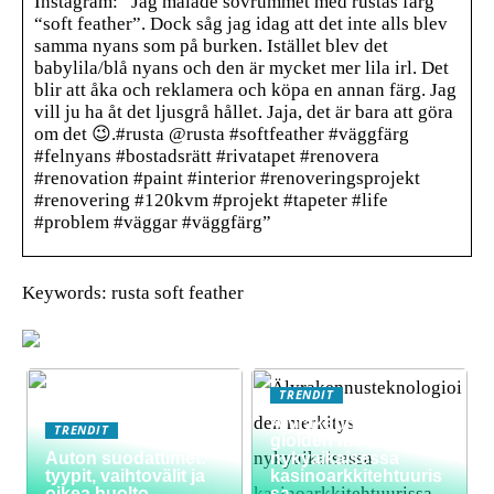
Instagram: “Jag målade sovrummet med rustas färg
“soft feather”. Dock såg jag idag att det inte alls blev
samma nyans som på burken. Istället blev det
babylila/blå nyans och den är mycket mer lila irl. Det
blir att åka och reklamera och köpa en annan färg. Jag
vill ju ha åt det ljusgrå hållet. Jaja, det är bara att göra
om det 😉.#rusta @rusta #softfeather #väggfärg
#felnyans #bostadsrätt #rivatapet #renovera
#renovation #paint #interior #renoveringsprojekt
#renovering #120kvm #projekt #tapeter #life
#problem #väggar #väggfärg”
Keywords: rusta soft feather
TRENDIT
Älyrakennusteknolo
TRENDIT
gioiden merkitys
Auton suodattimet:
nykyaikaisessa
tyypit, vaihtovälit ja
kasinoarkkitehtuuris
oikea huolto
sa