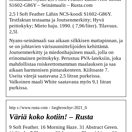
S1602-G86Y – Seinämaalit – Rusta.com
2,5 l Soft Feather Lähin NCS-koodi S1602-G86Y.
Testfaktan testaama ja Joutsenmerkitty; Hyvä
peittokyky; Mieto haju. 1990. ( 7,96/liter). Tilavuus.
2,5l.
Nyans-seinämaali saa aikaan silkkisen mattapinnan, ja
se on johtavien värisuunnittelijoiden kehittämä.
Joutsenmerkitty ja miedonhajuinen maali, jolla on
erinomainen peittokyky. Perustuu PVA-lateksiin, joka
mahdollistaa roiskeettomamman maalauksen ja saa
aikaan harmonisen pintarakenteen. Kiiltoaste 7.
Useita värejä saatavana 2,5 litran purkeissa.
Valkoinen maali White saatavana myös 9,1 litran
purkissa.
http s://www.rusta.com › fargbroschyr-2021_fi
Väriä koko kotiin! – Rusta
9 Soft Feather. 16 Morning Haze. 31 Abstract Green.