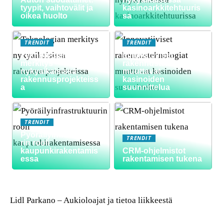
tyypit, vaihtovälit ja
kasinoarkkitehtuuris
oikea huolto
sa
TRENDIT
TRENDIT
Teknologian
Innovatiiviset
merkitys
rakennusteknologiat
nykyaikaisissa
muuttavat
rakennusprojekteiss
kasinoiden
a
suunnittelua
TRENDIT
Pyöräilyinfrastruktuu
TRENDIT
rin rooli
kaupunkirakentamis
CRM-ohjelmistot
essa
rakentamisen tukena
Lidl Parkano – Aukioloajat ja tietoa liikkeestä