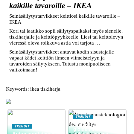
kaikille tavaroille – IKEA
Seinäsäilytystarvikkeet keittiösi kaikille tavaroille –
IKEA
Kori tai laatikko sopii säilytyspaikaksi myös sienelle,
tiskiharjalle ja keittiöpyyhkeelle. Liesi tai keittolevyn
vieressä oleva roikkuva astia voi tarjota …
Seinäsäilytystarvikkeet antavat kodin sisustajalle
vapaat kädet keittiön ilmeen viimeistelyyn ja
tavaroiden säilytykseen. Tutustu monipuoliseen
valikoimaan!
Keywords: ikea tiskiharja
TRENDIT
Älyrakennusteknolo
TRENDIT
gioiden merkitys
Auton suodattimet:
nykyaikaisessa