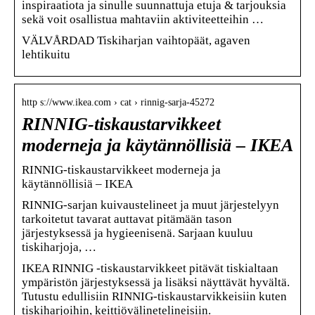
inspiraatiota ja sinulle suunnattuja etuja & tarjouksia
sekä voit osallistua mahtaviin aktiviteetteihin …
VÄLVÅRDAD Tiskiharjan vaihtopäät, agaven
lehtikuitu
http s://www.ikea.com › cat › rinnig-sarja-45272
RINNIG-tiskaustarvikkeet
moderneja ja käytännöllisiä – IKEA
RINNIG-tiskaustarvikkeet moderneja ja
käytännöllisiä – IKEA
RINNIG-sarjan kuivaustelineet ja muut järjestelyyn
tarkoitetut tavarat auttavat pitämään tason
järjestyksessä ja hygieenisenä. Sarjaan kuuluu
tiskiharjoja, …
IKEA RINNIG -tiskaustarvikkeet pitävät tiskialtaan
ympäristön järjestyksessä ja lisäksi näyttävät hyvältä.
Tutustu edullisiin RINNIG-tiskaustarvikkeisiin kuten
tiskiharjoihin, keittiövälinetelineisiin.