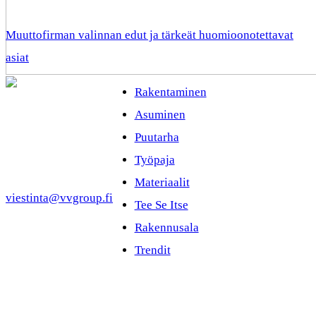
Muuttofirman valinnan edut ja tärkeät huomioonotettavat
asiat
Rakentaminen
Asuminen
Puutarha
Työpaja
Materiaalit
viestinta@vvgroup.fi
Tee Se Itse
Rakennusala
Trendit