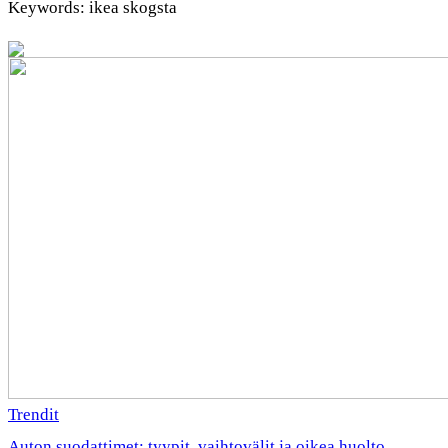
Keywords: ikea skogsta
Trendit
Auton suodattimet: tyypit, vaihtovälit ja oikea huolto