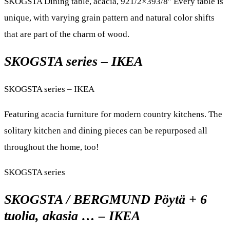
SKOGSTA Dining table, acacia, 921/2×393/8″ Every table is
unique, with varying grain pattern and natural color shifts
that are part of the charm of wood.
SKOGSTA series – IKEA
SKOGSTA series – IKEA
Featuring acacia furniture for modern country kitchens. The
solitary kitchen and dining pieces can be repurposed all
throughout the home, too!
SKOGSTA series
SKOGSTA / BERGMUND Pöytä + 6
tuolia, akasia … – IKEA