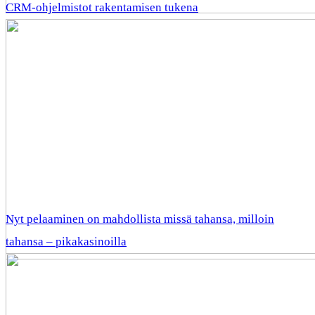
CRM-ohjelmistot rakentamisen tukena
Nyt pelaaminen on mahdollista missä tahansa, milloin
tahansa – pikakasinoilla