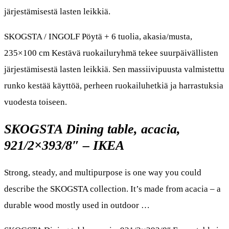
järjestämisestä lasten leikkiä.
SKOGSTA / INGOLF Pöytä + 6 tuolia, akasia/musta,
235×100 cm Kestävä ruokailuryhmä tekee suurpäivällisten
järjestämisestä lasten leikkiä. Sen massiivipuusta valmistettu
runko kestää käyttöä, perheen ruokailuhetkiä ja harrastuksia
vuodesta toiseen.
SKOGSTA Dining table, acacia,
921/2×393/8″ – IKEA
Strong, steady, and multipurpose is one way you could
describe the SKOGSTA collection. It’s made from acacia – a
durable wood mostly used in outdoor …