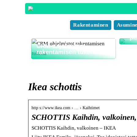
Nyt
mahd
Rakentaminen
Asumin
taha
– pi
CRM-ohjelmistot
rakentamisen tukena
Ikea schottis
http s://www.ikea.com › … › Kaihtimet
SCHOTTIS Kaihdin, valkoinen
SCHOTTIS Kaihdin, valkoinen – IKEA