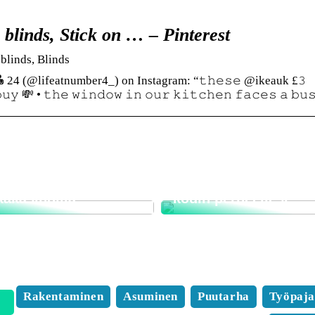
a blinds, Stick on … – Pinterest
 blinds, Blinds
 24 (@lifeatnumber4_) on Instagram: “𝚝𝚑𝚎𝚜𝚎 @ikeauk £𝟹
𝚋𝚞𝚢 💸 • 𝚝𝚑𝚎 𝚠𝚒𝚗𝚍𝚘𝚠 𝚒𝚗 𝚘𝚞𝚛 𝚔𝚒𝚝𝚌𝚑𝚎𝚗 𝚏𝚊𝚌𝚎𝚜 𝚊 𝚋
 pelaaminen on
ollista missä
nsa, milloin tahansa
Näin löydät unelmies
kakasinoilla
kodin perheellesi
Rakentaminen
Asuminen
Puutarha
Työpaj