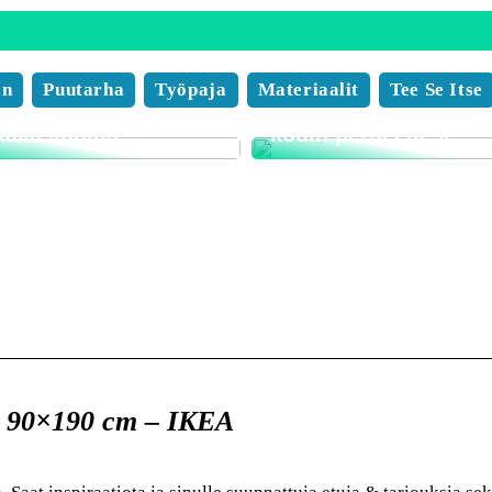
 pelaaminen on
ollista missä
en
Puutarha
Työpaja
Materiaalit
Tee Se Itse
nsa, milloin tahansa
Näin löydät unelmies
kakasinoilla
kodin perheellesi
, 90×190 cm – IKEA