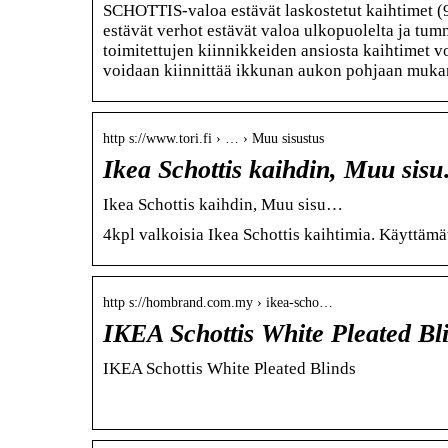
SCHOTTIS-valoa estävät laskostetut kaihtimet (9
estävät verhot estävät valoa ulkopuolelta ja t
toimitettujen kiinnikkeiden ansiosta kaihtimet vo
voidaan kiinnittää ikkunan aukon pohjaan mukana
http s://www.tori.fi › … › Muu sisustus
Ikea Schottis kaihdin, Muu sis
Ikea Schottis kaihdin, Muu sisu…
4kpl valkoisia Ikea Schottis kaihtimia. Käyttäm
http s://hombrand.com.my › ikea-scho…
IKEA Schottis White Pleated B
IKEA Schottis White Pleated Blinds