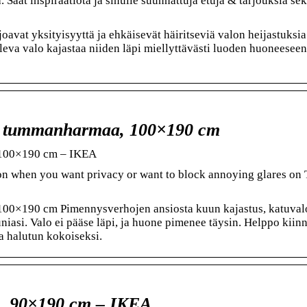
. Saat inspiraatiota ja sinulle suunnattuja etuja & tarjouksia sek
vat yksityisyyttä ja ehkäisevät häiritseviä valon heijastuksia 
leva valo kajastaa niiden läpi miellyttävästi luoden huoneeseen
, tummanharmaa, 100×190 cm
 100×190 cm – IKEA
ion when you want privacy or want to block annoying glares on
0×190 cm Pimennysverhojen ansiosta kuun kajastus, katuvalo
niasi. Valo ei pääse läpi, ja huone pimenee täysin. Helppo kiinn
a halutun kokoiseksi.
e, 90×190 cm – IKEA