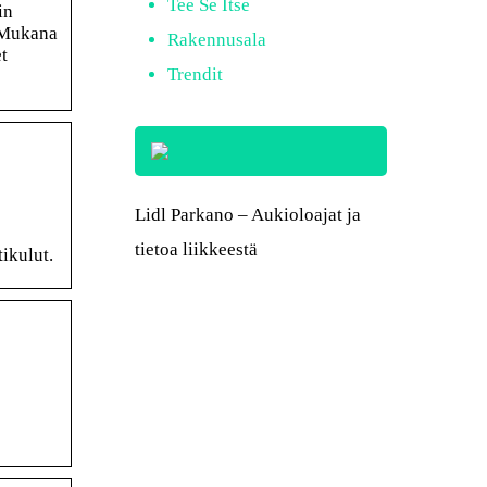
Tee Se Itse
in
. Mukana
Rakennusala
t
Trendit
Lidl Parkano – Aukioloajat ja
tietoa liikkeestä
ikulut.