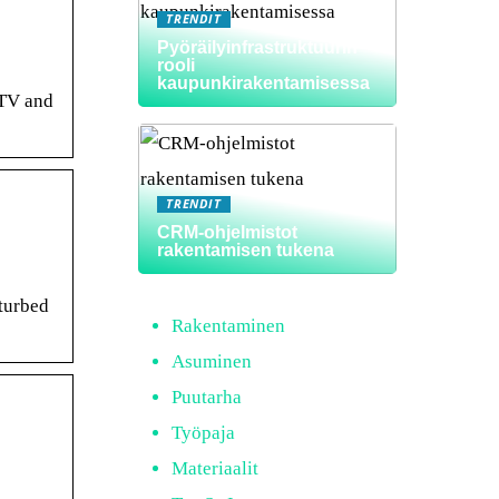
TRENDIT
Pyöräilyinfrastruktuurin
rooli
kaupunkirakentamisessa
 TV and
TRENDIT
CRM-ohjelmistot
rakentamisen tukena
turbed
Rakentaminen
Asuminen
Puutarha
Työpaja
Materiaalit