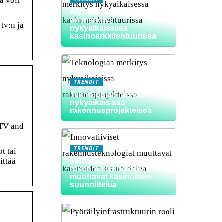
ä voit
Älyrakennusteknologioid
en merkitys
tv:n ja
nykyaikaisessa
kasinoarkkitehtuurissa
TRENDIT
Teknologian merkitys
nykyaikaisissa
rakennusprojekteissa
 TV and
TRENDIT
t tai
ittää
Innovatiiviset
rakennusteknologiat
muuttavat kasinoiden
suunnittelua