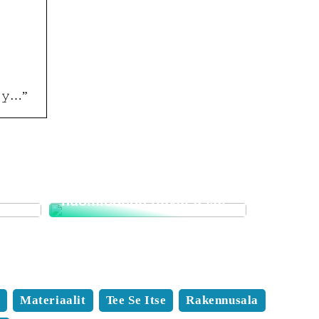
𝚜𝚢…”
Muuttofirman valinnan
i
edut ja tärkeät
huomioonotettavat asiat
a
Materiaalit
Tee Se Itse
Rakennusala