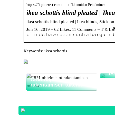
http s://fi.pinterest.com › … › Ikkunoiden Peittäminen
ikea schottis blind pleated | Ike
ikea schottis blind pleated | Ikea blinds, Stick on
Jun 16, 2019 – 62 Likes, 11 Comments – T & L 
𝚋𝚕𝚒𝚗𝚍𝚜 𝚑𝚊𝚟𝚎 𝚋𝚎𝚎𝚗 𝚜𝚞𝚌𝚑 𝚊 𝚋𝚊𝚛𝚐𝚊𝚒𝚗 
Keywords: ikea schottis
Nyt
mahd
taha
– pi
CRM-ohjelmistot
rakentamisen tukena