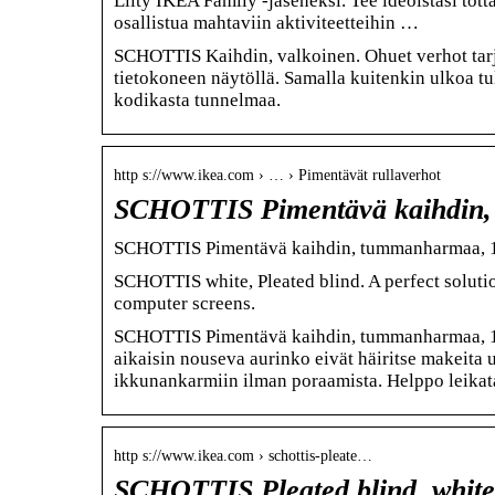
Liity IKEA Family -jäseneksi. Tee ideoistasi totta
osallistua mahtaviin aktiviteetteihin …
SCHOTTIS Kaihdin, valkoinen. Ohuet verhot tarjoa
tietokoneen näytöllä. Samalla kuitenkin ulkoa tu
kodikasta tunnelmaa.
http s://www.ikea.com › … › Pimentävät rullaverhot
SCHOTTIS Pimentävä kaihdin
SCHOTTIS Pimentävä kaihdin, tummanharmaa,
SCHOTTIS white, Pleated blind. A perfect solut
computer screens.
SCHOTTIS Pimentävä kaihdin, tummanharmaa, 10
aikaisin nouseva aurinko eivät häiritse makeita u
ikkunankarmiin ilman poraamista. Helppo leikat
http s://www.ikea.com › schottis-pleate…
SCHOTTIS Pleated blind, whit