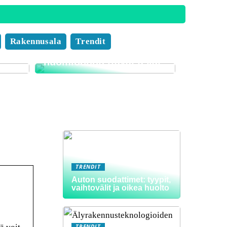
Muuttofirman valinnan
Rakennusala
Trendit
i
edut ja tärkeät
huomioonotettavat asiat
TRENDIT
Auton suodattimet: tyypit,
vaihtovälit ja oikea huolto
TRENDIT