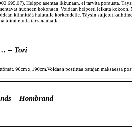
03.695.07). Helppo asentaa ikkunaan, ei tarvita porausta. Täys
ummentavat huoneen kokonaan. Voidaan helposti leikata kokoon
idaan kiinnittää halutulle korkeudelle. Täysin suljetut kaihtime
 toimitetulla tarranauhalla.
u… – Tori
ättömät. 90cm x 190cm.Voidaan postittaa ostajan maksaessa post
linds – Hombrand