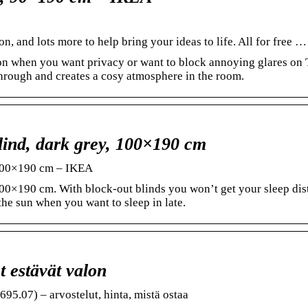
n, and lots more to help bring your ideas to life. All for free …
ion when you want privacy or want to block annoying glares on
through and creates a cosy atmosphere in the room.
ind, dark grey, 100×190 cm
 100×190 cm – IKEA
00×190 cm. With block-out blinds you won’t get your sleep dis
the sun when you want to sleep in late.
 estävät valon
95.07) – arvostelut, hinta, mistä ostaa