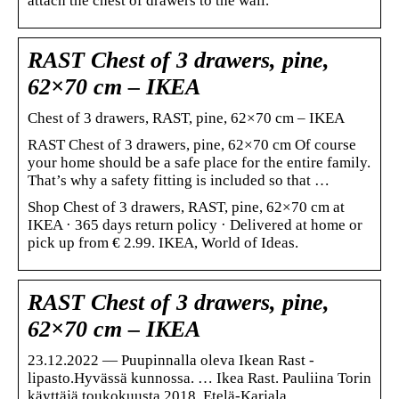
attach the chest of drawers to the wall.
RAST Chest of 3 drawers, pine,
62×70 cm – IKEA
Chest of 3 drawers, RAST, pine, 62×70 cm – IKEA
RAST Chest of 3 drawers, pine, 62×70 cm Of course
your home should be a safe place for the entire family.
That’s why a safety fitting is included so that …
Shop Chest of 3 drawers, RAST, pine, 62×70 cm at
IKEA · 365 days return policy · Delivered at home or
pick up from € 2.99. IKEA, World of Ideas.
RAST Chest of 3 drawers, pine,
62×70 cm – IKEA
23.12.2022 — Puupinnalla oleva Ikean Rast -
lipasto.Hyvässä kunnossa. … Ikea Rast. Pauliina Torin
käyttäjä toukokuusta 2018. Etelä-Karjala