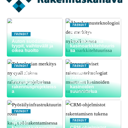
TRENDIT
Älyrakennusteknolo
TRENDIT
gioiden merkitys
Auton suodattimet:
nykyaikaisessa
tyypit, vaihtovälit ja
kasinoarkkitehtuuris
oikea huolto
sa
TRENDIT
TRENDIT
Teknologian
Innovatiiviset
merkitys
rakennusteknologiat
nykyaikaisissa
muuttavat
rakennusprojekteiss
kasinoiden
a
suunnittelua
TRENDIT
Pyöräilyinfrastruktuu
TRENDIT
rin rooli
kaupunkirakentamis
CRM-ohjelmistot