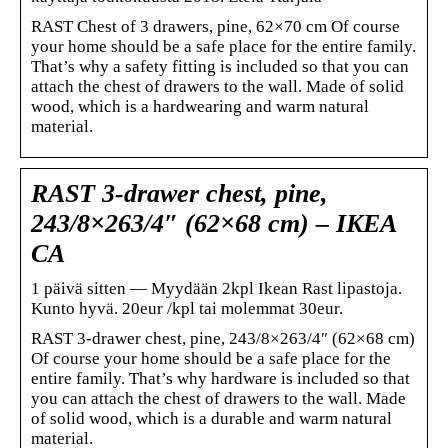
RAST Chest of 3 drawers, pine, 62×70 cm Of course
your home should be a safe place for the entire family.
That’s why a safety fitting is included so that you can
attach the chest of drawers to the wall. Made of solid
wood, which is a hardwearing and warm natural
material.
RAST 3-drawer chest, pine,
243/8×263/4″ (62×68 cm) – IKEA
CA
1 päivä sitten — Myydään 2kpl Ikean Rast lipastoja.
Kunto hyvä. 20eur /kpl tai molemmat 30eur.
RAST 3-drawer chest, pine, 243/8×263/4″ (62×68 cm)
Of course your home should be a safe place for the
entire family. That’s why hardware is included so that
you can attach the chest of drawers to the wall. Made
of solid wood, which is a durable and warm natural
material.