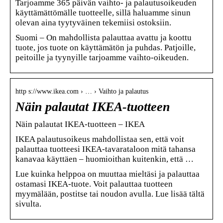
Tarjoamme 365 päivän vaihto- ja palautusoikeuden
käyttämättömälle tuotteelle, sillä haluamme sinun
olevan aina tyytyväinen tekemiisi ostoksiin.
Suomi – On mahdollista palauttaa avattu ja koottu
tuote, jos tuote on käyttämätön ja puhdas. Patjoille,
peitoille ja tyynyille tarjoamme vaihto-oikeuden.
http s://www.ikea.com › … › Vaihto ja palautus
Näin palautat IKEA-tuotteen
Näin palautat IKEA-tuotteen – IKEA
IKEA palautusoikeus mahdollistaa sen, että voit
palauttaa tuotteesi IKEA-tavarataloon mitä tahansa
kanavaa käyttäen – huomioithan kuitenkin, että …
Lue kuinka helppoa on muuttaa mieltäsi ja palauttaa
ostamasi IKEA-tuote. Voit palauttaa tuotteen
myymälään, postitse tai noudon avulla. Lue lisää tältä
sivulta.