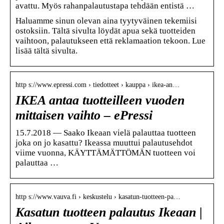
avattu. Myös rahanpalautustapa tehdään entistä …
Haluamme sinun olevan aina tyytyväinen tekemiisi
ostoksiin. Tältä sivulta löydät apua sekä tuotteiden
vaihtoon, palautukseen että reklamaation tekoon. Lue
lisää tältä sivulta.
http s://www.epressi.com › tiedotteet › kauppa › ikea-an…
IKEA antaa tuotteilleen vuoden
mittaisen vaihto – ePressi
15.7.2018 — Saako Ikeaan vielä palauttaa tuotteen
joka on jo kasattu? Ikeassa muuttui palautusehdot
viime vuonna, KÄYTTÄMÄTTÖMÄN tuotteen voi
palauttaa …
http s://www.vauva.fi › keskustelu › kasatun-tuotteen-pa…
Kasatun tuotteen palautus Ikeaan |