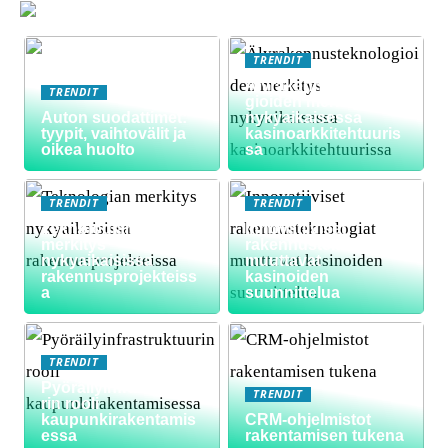
TRENDIT
Älyrakennusteknolo
TRENDIT
gioiden merkitys
Auton suodattimet:
nykyaikaisessa
tyypit, vaihtovälit ja
kasinoarkkitehtuuris
oikea huolto
sa
TRENDIT
TRENDIT
Teknologian
Innovatiiviset
merkitys
rakennusteknologiat
nykyaikaisissa
muuttavat
rakennusprojekteiss
kasinoiden
a
suunnittelua
TRENDIT
Pyöräilyinfrastruktuu
TRENDIT
rin rooli
kaupunkirakentamis
CRM-ohjelmistot
essa
rakentamisen tukena