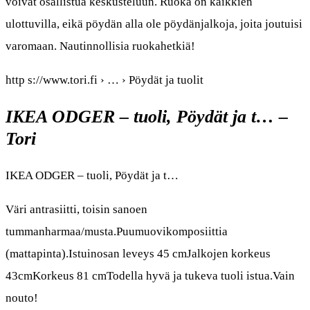
voivat osallistua keskusteluun. Ruoka on kaikkien
ulottuvilla, eikä pöydän alla ole pöydänjalkoja, joita joutuisi
varomaan. Nautinnollisia ruokahetkiä!
http s://www.tori.fi › … › Pöydät ja tuolit
IKEA ODGER – tuoli, Pöydät ja t… –
Tori
IKEA ODGER – tuoli, Pöydät ja t…
Väri antrasiitti, toisin sanoen
tummanharmaa/musta.Puumuovikomposiittia
(mattapinta).Istuinosan leveys 45 cmJalkojen korkeus
43cmKorkeus 81 cmTodella hyvä ja tukeva tuoli istua.Vain
nouto!