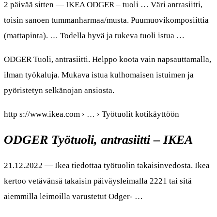
2 päivää sitten — IKEA ODGER – tuoli … Väri antrasiitti,
toisin sanoen tummanharmaa/musta. Puumuovikomposiittia
(mattapinta). … Todella hyvä ja tukeva tuoli istua …
ODGER Tuoli, antrasiitti. Helppo koota vain napsauttamalla,
ilman työkaluja. Mukava istua kulhomaisen istuimen ja
pyöristetyn selkänojan ansiosta.
http s://www.ikea.com › … › Työtuolit kotikäyttöön
ODGER Työtuoli, antrasiitti – IKEA
21.12.2022 — Ikea tiedottaa työtuolin takaisinvedosta. Ikea
kertoo vetävänsä takaisin päiväysleimalla 2221 tai sitä
aiemmilla leimoilla varustetut Odger- …