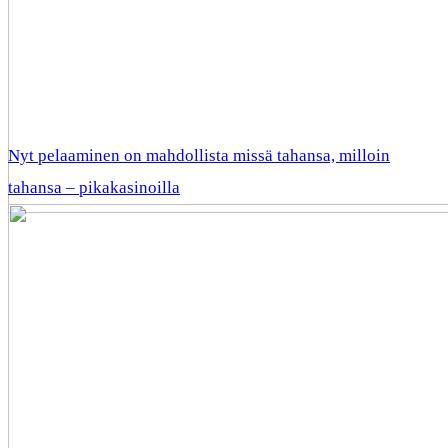
Nyt pelaaminen on mahdollista missä tahansa, milloin
tahansa – pikakasinoilla