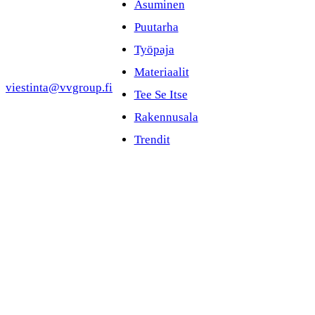
Asuminen
Puutarha
Työpaja
Materiaalit
viestinta@vvgroup.fi
Tee Se Itse
Rakennusala
Trendit