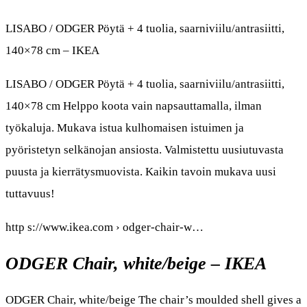
LISABO / ODGER Pöytä + 4 tuolia, saarniviilu/antrasiitti,
140×78 cm – IKEA
LISABO / ODGER Pöytä + 4 tuolia, saarniviilu/antrasiitti,
140×78 cm Helppo koota vain napsauttamalla, ilman
työkaluja. Mukava istua kulhomaisen istuimen ja
pyöristetyn selkänojan ansiosta. Valmistettu uusiutuvasta
puusta ja kierrätysmuovista. Kaikin tavoin mukava uusi
tuttavuus!
http s://www.ikea.com › odger-chair-w…
ODGER Chair, white/beige – IKEA
ODGER Chair, white/beige The chair’s moulded shell gives a