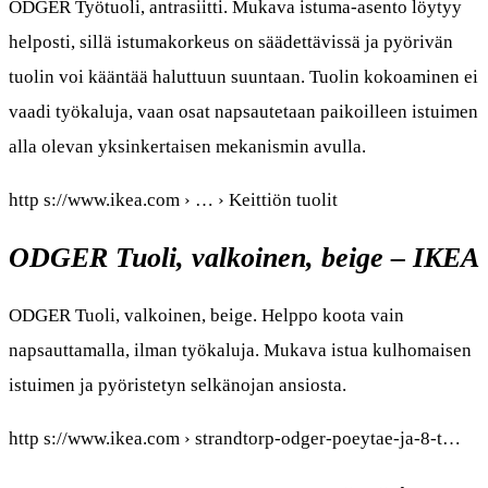
ODGER Työtuoli, antrasiitti. Mukava istuma-asento löytyy
helposti, sillä istumakorkeus on säädettävissä ja pyörivän
tuolin voi kääntää haluttuun suuntaan. Tuolin kokoaminen ei
vaadi työkaluja, vaan osat napsautetaan paikoilleen istuimen
alla olevan yksinkertaisen mekanismin avulla.
http s://www.ikea.com › … › Keittiön tuolit
ODGER Tuoli, valkoinen, beige – IKEA
ODGER Tuoli, valkoinen, beige. Helppo koota vain
napsauttamalla, ilman työkaluja. Mukava istua kulhomaisen
istuimen ja pyöristetyn selkänojan ansiosta.
http s://www.ikea.com › strandtorp-odger-poeytae-ja-8-t…