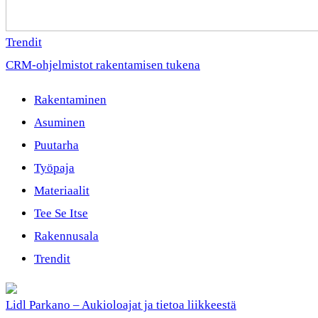
Trendit
CRM-ohjelmistot rakentamisen tukena
Rakentaminen
Asuminen
Puutarha
Työpaja
Materiaalit
Tee Se Itse
Rakennusala
Trendit
Lidl Parkano – Aukioloajat ja tietoa liikkeestä