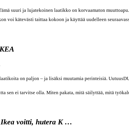
 suuri ja lujatekoinen laatikko on korvaamaton muuttoapu. S
ikon voi kätevästi taittaa kokoon ja käyttää uudelleen seuraava
 IKEA
A
laatikoita on paljon – ja lisäksi muutamia perinteisiä. Uu
 sen ei tarvitse olla. Miten pakata, mitä säilyttää, mitä työkaluj
 Ikea voitti, hutera K …