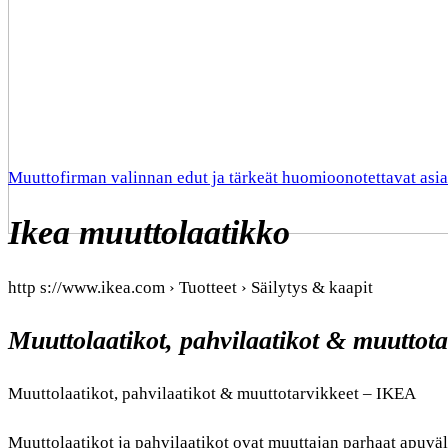
Muuttofirman valinnan edut ja tärkeät huomioonotettavat asia
Ikea muuttolaatikko
http s://www.ikea.com › Tuotteet › Säilytys & kaapit
Muuttolaatikot, pahvilaatikot & muuttot
Muuttolaatikot, pahvilaatikot & muuttotarvikkeet – IKEA
Muuttolaatikot ja pahvilaatikot ovat muuttajan parhaat apuväli