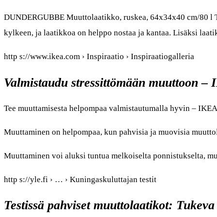
DUNDERGUBBE Muuttolaatikko, ruskea, 64x34x40 cm/80 l Tämä
kylkeen, ja laatikkoa on helppo nostaa ja kantaa. Lisäksi laat
http s://www.ikea.com › Inspiraatio › Inspiraatiogalleria
Valmistaudu stressittömään muuttoon –
Tee muuttamisesta helpompaa valmistautumalla hyvin – IKE
Muuttaminen on helpompaa, kun pahvisia ja muovisia muutto
Muuttaminen voi aluksi tuntua melkoiselta ponnistukselta, mutta
http s://yle.fi › … › Kuningaskuluttajan testit
Testissä pahviset muuttolaatikot: Tukeva