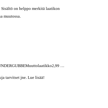
isältö on helppo merkitä laatikon
ssa muutossa.
tuusDUNDERGUBBEMuuttolaatikko2,99 …
a tarvitset jne. Lue lisää!