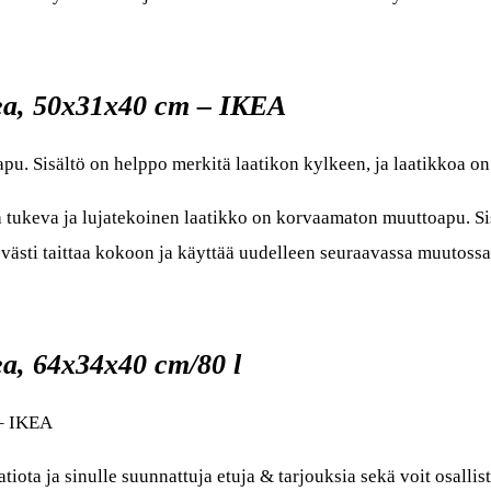
a, 50x31x40 cm – IKEA
u. Sisältö on helppo merkitä laatikon kylkeen, ja laatikkoa on
va ja lujatekoinen laatikko on korvaamaton muuttoapu. Sisäl
evästi taittaa kokoon ja käyttää uudelleen seuraavassa muutossa
, 64x34x40 cm/80 l
– IKEA
atiota ja sinulle suunnattuja etuja & tarjouksia sekä voit osalli