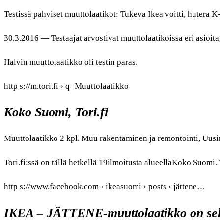
Testissä pahviset muuttolaatikot: Tukeva Ikea voitti, hutera K-
30.3.2016 — Testaajat arvostivat muuttolaatikoissa eri asioita,
Halvin muuttolaatikko oli testin paras.
http s://m.tori.fi › q=Muuttolaatikko
Koko Suomi, Tori.fi
Muuttolaatikko 2 kpl. Muu rakentaminen ja remontointi, Uusi
Tori.fi:ssä on tällä hetkellä 19ilmoitusta alueellaKoko Suomi.
http s://www.facebook.com › ikeasuomi › posts › jättene…
IKEA – JÄTTENE-muuttolaatikko on se