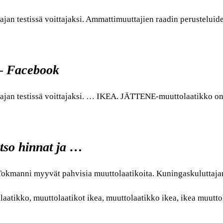
jan testissä voittajaksi. Ammattimuuttajien raadin perustel
i – Facebook
jan testissä voittajaksi. … IKEA. JÄTTENE-muuttolaatikko o
tso hinnat ja …
a Tokmanni myyvät pahvisia muuttolaatikoita. Kuningaskuluttaj
aatikko, muuttolaatikot ikea, muuttolaatikko ikea, ikea muuttol