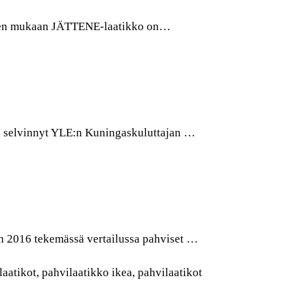
uiden mukaan JÄTTENE-laatikko on…
n selvinnyt YLE:n Kuningaskuluttajan …
an 2016 tekemässä vertailussa pahviset …
aatikot, pahvilaatikko ikea, pahvilaatikot