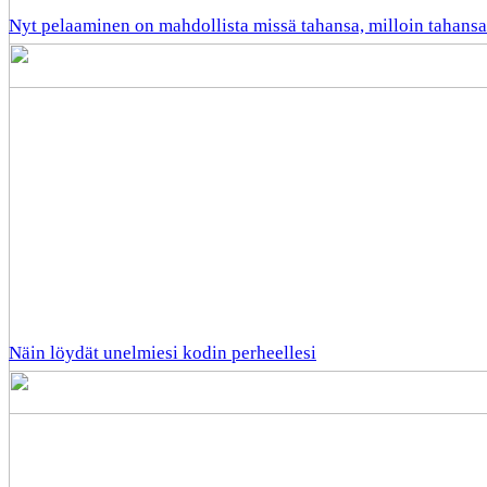
Nyt pelaaminen on mahdollista missä tahansa, milloin tahansa
Näin löydät unelmiesi kodin perheellesi