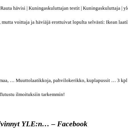
Rauta hävisi | Kuningaskuluttajan testit | Kuningaskuluttaja | yl
 mutta voittaja ja häviäjä erottuivat lopulta selvästi: Ikean la
maa, … Muuttolaatikkoja, pahvilokerikko, kuplapussit … 3 kpl 
 Tutustu ilmoituksiin tarkemmin!
lvinnyt YLE:n… – Facebook