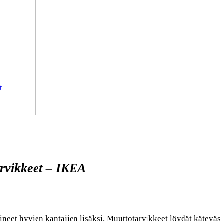
t
arvikkeet – IKEA
neet hyvien kantajien lisäksi. Muuttotarvikkeet löydät kätevästi