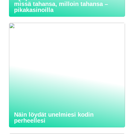
missä tahansa, milloin tahansa –
pikakasinoilla
Näin löydät unelmiesi kodin
perheellesi