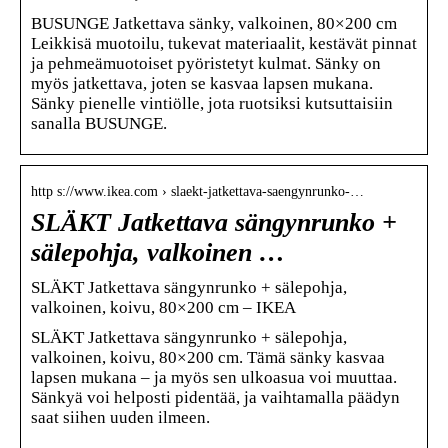
BUSUNGE Jatkettava sänky, valkoinen, 80×200 cm
Leikkisä muotoilu, tukevat materiaalit, kestävät pinnat
ja pehmeämuotoiset pyöristetyt kulmat. Sänky on
myös jatkettava, joten se kasvaa lapsen mukana.
Sänky pienelle vintiölle, jota ruotsiksi kutsuttaisiin
sanalla BUSUNGE.
http s://www.ikea.com › slaekt-jatkettava-saengynrunko-…
SLÄKT Jatkettava sängynrunko +
sälepohja, valkoinen …
SLÄKT Jatkettava sängynrunko + sälepohja,
valkoinen, koivu, 80×200 cm – IKEA
SLÄKT Jatkettava sängynrunko + sälepohja,
valkoinen, koivu, 80×200 cm. Tämä sänky kasvaa
lapsen mukana – ja myös sen ulkoasua voi muuttaa.
Sänkyä voi helposti pidentää, ja vaihtamalla päädyn
saat siihen uuden ilmeen.