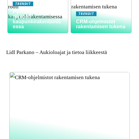
TRENDIT
Pyöräilyinfrastruktuu
TRENDIT
rin rooli
kaupunkirakentamis
CRM-ohjelmistot
essa
rakentamisen tukena
Lidl Parkano – Aukioloajat ja tietoa liikkeestä