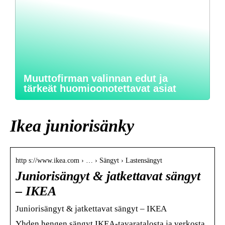
Muuttofirman valinnan edut ja
tärkeät huomioonotettavat asiat
Ikea juniorisänky
http s://www.ikea.com › … › Sängyt › Lastensängyt
Juniorisängyt & jatkettavat sängyt
– IKEA
Juniorisängyt & jatkettavat sängyt – IKEA
Yhden hengen sängyt IKEA-tavaratalosta ja verkosta.