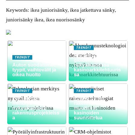
Keywords: ikea juniorisänky, ikea jatkettava sänky,
juniorisänky ikea, ikea nuorisosänky
TRENDIT
Älyrakennusteknolo
TRENDIT
gioiden merkitys
Auton suodattimet:
nykyaikaisessa
tyypit, vaihtovälit ja
kasinoarkkitehtuuris
oikea huolto
sa
TRENDIT
TRENDIT
Teknologian
Innovatiiviset
merkitys
rakennusteknologiat
nykyaikaisissa
muuttavat
rakennusprojekteiss
kasinoiden
a
suunnittelua