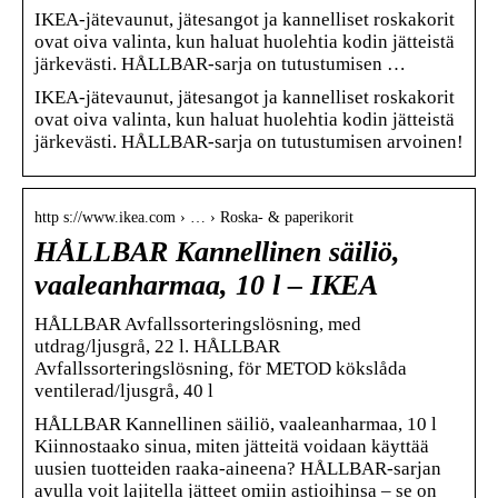
IKEA-jätevaunut, jätesangot ja kannelliset roskakorit
ovat oiva valinta, kun haluat huolehtia kodin jätteistä
järkevästi. HÅLLBAR-sarja on tutustumisen …
IKEA-jätevaunut, jätesangot ja kannelliset roskakorit
ovat oiva valinta, kun haluat huolehtia kodin jätteistä
järkevästi. HÅLLBAR-sarja on tutustumisen arvoinen!
http s://www.ikea.com › … › Roska- & paperikorit
HÅLLBAR Kannellinen säiliö,
vaaleanharmaa, 10 l – IKEA
HÅLLBAR Avfallssorteringslösning, med
utdrag/ljusgrå, 22 l. HÅLLBAR
Avfallssorteringslösning, för METOD kökslåda
ventilerad/ljusgrå, 40 l
HÅLLBAR Kannellinen säiliö, vaaleanharmaa, 10 l
Kiinnostaako sinua, miten jätteitä voidaan käyttää
uusien tuotteiden raaka-aineena? HÅLLBAR-sarjan
avulla voit lajitella jätteet omiin astioihinsa – se on