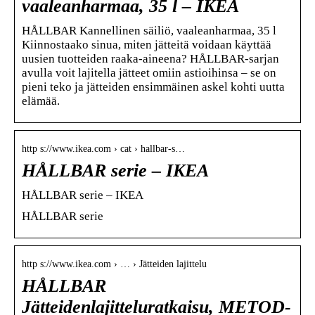
vaaleanharmaa, 35 l – IKEA
HÅLLBAR Kannellinen säiliö, vaaleanharmaa, 35 l
Kiinnostaako sinua, miten jätteitä voidaan käyttää
uusien tuotteiden raaka-aineena? HÅLLBAR-sarjan
avulla voit lajitella jätteet omiin astioihinsa – se on
pieni teko ja jätteiden ensimmäinen askel kohti uutta
elämää.
http s://www.ikea.com › cat › hallbar-s…
HÅLLBAR serie – IKEA
HÅLLBAR serie – IKEA
HÅLLBAR serie
http s://www.ikea.com › … › Jätteiden lajittelu
HÅLLBAR
Jätteidenlajitteluratkaisu, METOD-