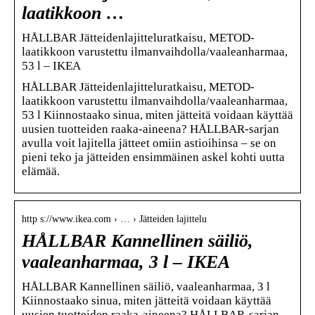
laatikkoon …
HÅLLBAR Jätteidenlajitteluratkaisu, METOD-
laatikkoon varustettu ilmanvaihdolla/vaaleanharmaa,
53 l – IKEA
HÅLLBAR Jätteidenlajitteluratkaisu, METOD-
laatikkoon varustettu ilmanvaihdolla/vaaleanharmaa,
53 l Kiinnostaako sinua, miten jätteitä voidaan käyttää
uusien tuotteiden raaka-aineena? HÅLLBAR-sarjan
avulla voit lajitella jätteet omiin astioihinsa – se on
pieni teko ja jätteiden ensimmäinen askel kohti uutta
elämää.
http s://www.ikea.com › … › Jätteiden lajittelu
HÅLLBAR Kannellinen säiliö,
vaaleanharmaa, 3 l – IKEA
HÅLLBAR Kannellinen säiliö, vaaleanharmaa, 3 l
Kiinnostaako sinua, miten jätteitä voidaan käyttää
uusien tuotteiden raaka-aineena? HÅLLBAR-sarjan