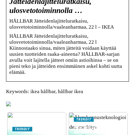
Jätteidenlajitteluratkaisu,
ulosvetotoiminnolla …
HÅLLBAR Jätteidenlajitteluratkaisu,
ulosvetotoiminnolla/vaaleanharmaa, 22 l – IKEA
HÅLLBAR Jätteidenlajitteluratkaisu,
ulosvetotoiminnolla/vaaleanharmaa, 22 l
Kiinnostaako sinua, miten jätteitä voidaan käyttää
uusien tuotteiden raaka-aineena? HÅLLBAR-sarjan
avulla voit lajitella jätteet omiin astioihinsa – se on
pieni teko ja jätteiden ensimmäinen askel kohti uutta
elämää.
Keywords: ikea hållbar, hållbar ikea
TRENDIT
Älyrakennusteknolo
TRENDIT
gioiden merkitys