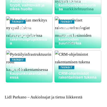
Auton suodattimet:
nykyaikaisessa
tyypit, vaihtovälit ja
kasinoarkkitehtuuris
oikea huolto
sa
TRENDIT
TRENDIT
Teknologian
Innovatiiviset
merkitys
rakennusteknologiat
nykyaikaisissa
muuttavat
rakennusprojekteiss
kasinoiden
a
suunnittelua
TRENDIT
Pyöräilyinfrastruktuu
TRENDIT
rin rooli
kaupunkirakentamis
CRM-ohjelmistot
essa
rakentamisen tukena
Lidl Parkano – Aukioloajat ja tietoa liikkeestä