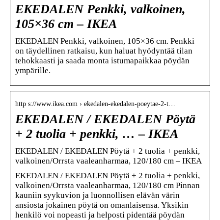
EKEDALEN Penkki, valkoinen,
105×36 cm – IKEA
EKEDALEN Penkki, valkoinen, 105×36 cm. Penkki
on täydellinen ratkaisu, kun haluat hyödyntää tilan
tehokkaasti ja saada monta istumapaikkaa pöydän
ympärille.
http s://www.ikea.com › ekedalen-ekedalen-poeytae-2-t…
EKEDALEN / EKEDALEN Pöytä
+ 2 tuolia + penkki, … – IKEA
EKEDALEN / EKEDALEN Pöytä + 2 tuolia + penkki,
valkoinen/Orrsta vaaleanharmaa, 120/180 cm – IKEA
EKEDALEN / EKEDALEN Pöytä + 2 tuolia + penkki,
valkoinen/Orrsta vaaleanharmaa, 120/180 cm Pinnan
kauniin syykuvion ja luonnollisen elävän värin
ansiosta jokainen pöytä on omanlaisensa. Yksikin
henkilö voi nopeasti ja helposti pidentää pöydän