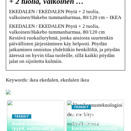
+ 2 tuolia, valkoinen …
EKEDALEN / EKEDALEN Pöytä + 2 tuolia,
valkoinen/Hakebo tummanharmaa, 80/120 cm – IKEA
EKEDALEN / EKEDALEN Pöytä + 2 tuolia,
valkoinen/Hakebo tummanharmaa, 80/120 cm
Kestävä ruokailuryhmä, jonka ansiosta suurtenkin
päivällisten järjestäminen käy helposti. Pöydän
jatkaminen onnistuu yhdeltäkin henkilöltä, ja pöydän
ääressä on hyvin tilaa tuoleille, sillä kaikki pöydän
jalat on sijoitettu kulmiin.
Keywords: ikea ekedalen, ekedalen ikea
TRENDIT
Älyrakennusteknolo
TRENDIT
gioiden merkitys
Auton suodattimet:
nykyaikaisessa
tyypit, vaihtovälit ja
kasinoarkkitehtuuris