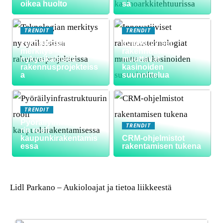
oikea huolto
sa
TRENDIT
TRENDIT
Teknologian
Innovatiiviset
merkitys
rakennusteknologiat
nykyaikaisissa
muuttavat
rakennusprojekteiss
kasinoiden
a
suunnittelua
TRENDIT
Pyöräilyinfrastruktuu
TRENDIT
rin rooli
kaupunkirakentamis
CRM-ohjelmistot
essa
rakentamisen tukena
Lidl Parkano – Aukioloajat ja tietoa liikkeestä