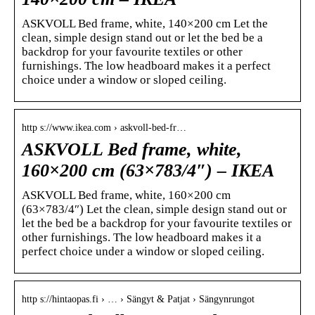
ASKVOLL Bed frame, white, 140×200 cm Let the
clean, simple design stand out or let the bed be a
backdrop for your favourite textiles or other
furnishings. The low headboard makes it a perfect
choice under a window or sloped ceiling.
http s://www.ikea.com › askvoll-bed-fr…
ASKVOLL Bed frame, white,
160×200 cm (63×783/4″) – IKEA
ASKVOLL Bed frame, white, 160×200 cm
(63×783/4″) Let the clean, simple design stand out or
let the bed be a backdrop for your favourite textiles or
other furnishings. The low headboard makes it a
perfect choice under a window or sloped ceiling.
http s://hintaopas.fi › … › Sängyt & Patjat › Sängynrungot