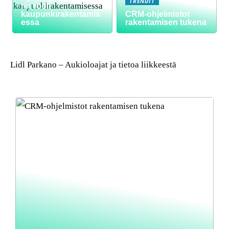
TRENDIT
rin rooli
kaupunkirakentamis
CRM-ohjelmistot
essa
rakentamisen tukena
Lidl Parkano – Aukioloajat ja tietoa liikkeestä