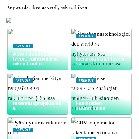
Keywords: ikea askvoll, askvoll ikea
TRENDIT
Älyrakennusteknolo
TRENDIT
gioiden merkitys
Auton suodattimet:
nykyaikaisessa
tyypit, vaihtovälit ja
kasinoarkkitehtuuris
oikea huolto
sa
TRENDIT
TRENDIT
Teknologian
Innovatiiviset
merkitys
rakennusteknologiat
nykyaikaisissa
muuttavat
rakennusprojekteiss
kasinoiden
a
suunnittelua
TRENDIT
Pyöräilyinfrastruktuu