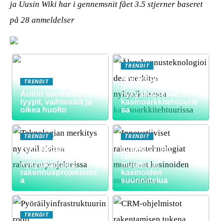
ja Uusin Wiki har i gennemsnit fået
3.5
stjerner baseret
på
28
anmeldelser
TRENDIT
Älyrakennusteknolo
TRENDIT
gioiden merkitys
Auton suodattimet:
nykyaikaisessa
tyypit, vaihtovälit ja
kasinoarkkitehtuuris
oikea huolto
sa
TRENDIT
TRENDIT
Teknologian
Innovatiiviset
merkitys
rakennusteknologiat
nykyaikaisissa
muuttavat
rakennusprojekteiss
kasinoiden
a
suunnittelua
TRENDIT