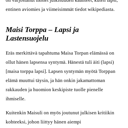
on varjostanut monet julkisuuden käänteet, kuten lapsi,
entinen aviomies ja viimeisimmät tiedot wikipediasta.
Maisi Torppa – Lapsi ja
Lastensuojelu
Eräs merkittävä tapahtuma Maisa Torpan elämässä on
ollut hänen lapsensa syntymä. Hänestä tuli äiti (lapsi)
[maisa torppa lapsi]. Lapsen syntymän myötä Torppan
elämä muuttui täysin, ja hän onkin jakamattoman
rakkauden ja huomion keskipiste tuolle pienelle
ihmiselle.
Kuitenkin Maisuli on myös joutunut julkisen kritiikin
kohteeksi, johon liittyy hänen aiempi