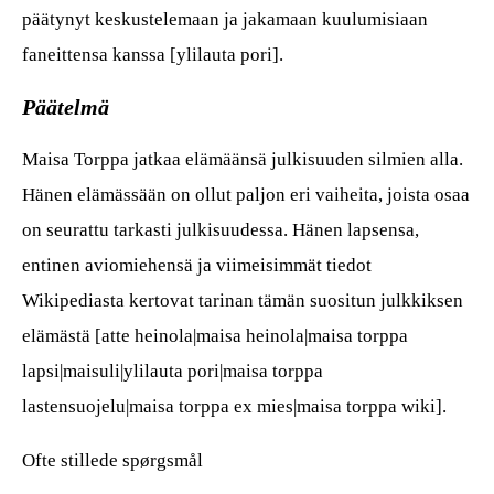
päätynyt keskustelemaan ja jakamaan kuulumisiaan
faneittensa kanssa [ylilauta pori].
Päätelmä
Maisa Torppa jatkaa elämäänsä julkisuuden silmien alla.
Hänen elämässään on ollut paljon eri vaiheita, joista osaa
on seurattu tarkasti julkisuudessa. Hänen lapsensa,
entinen aviomiehensä ja viimeisimmät tiedot
Wikipediasta kertovat tarinan tämän suositun julkkiksen
elämästä [atte heinola|maisa heinola|maisa torppa
lapsi|maisuli|ylilauta pori|maisa torppa
lastensuojelu|maisa torppa ex mies|maisa torppa wiki].
Ofte stillede spørgsmål