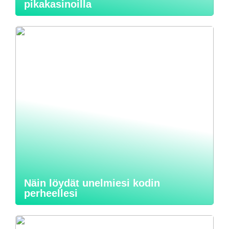
pikakasinoilla
Näin löydät unelmiesi kodin
perheellesi