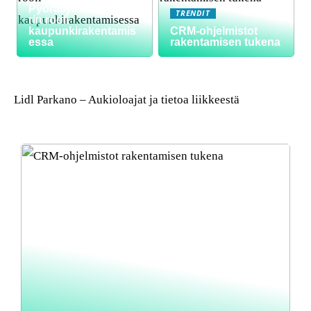
Pyöräilyinfrastruktuu
TRENDIT
rin rooli
kaupunkirakentamis
CRM-ohjelmistot
essa
rakentamisen tukena
Lidl Parkano – Aukioloajat ja tietoa liikkeestä