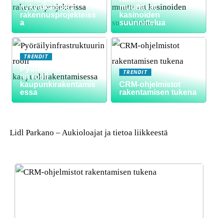
nykyaikaisissa
muuttavat
rakennusprojekteiss
kasinoiden
a
suunnittelua
TRENDIT
Pyöräilyinfrastruktuu
TRENDIT
rin rooli
kaupunkirakentamis
CRM-ohjelmistot
essa
rakentamisen tukena
Lidl Parkano – Aukioloajat ja tietoa liikkeestä