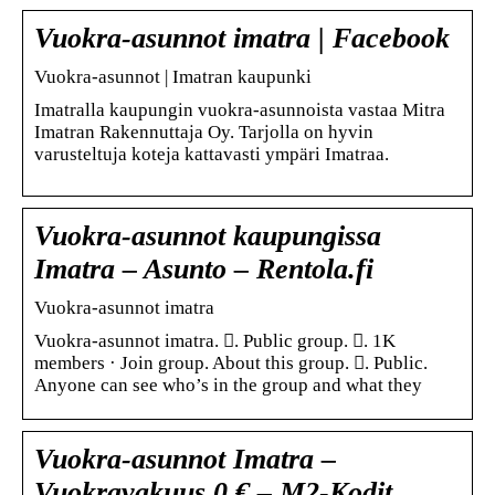
Vuokra-asunnot imatra | Facebook
Vuokra-asunnot | Imatran kaupunki
Imatralla kaupungin vuokra-asunnoista vastaa Mitra
Imatran Rakennuttaja Oy. Tarjolla on hyvin
varusteltuja koteja kattavasti ympäri Imatraa.
Vuokra-asunnot kaupungissa
Imatra – Asunto – Rentola.fi
Vuokra-asunnot imatra
Vuokra-asunnot imatra. 󱙺. Public group. 󰞋. 1K
members · Join group. About this group. 󰟠. Public.
Anyone can see who’s in the group and what they
Vuokra-asunnot Imatra –
Vuokravakuus 0 € – M2-Kodit