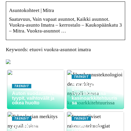
Asuntokohteet | Mitra
Saatavuus, Vain vapaat asunnot, Kaikki asunnot.
Vuokra-asunto Imatra – kerrostalo – Kaukopäänkatu 3
– Mitra. Vuokra-asunnot …
Keywords: etuovi vuokra-asunnot imatra
TRENDIT
Älyrakennusteknolo
TRENDIT
gioiden merkitys
Auton suodattimet:
nykyaikaisessa
tyypit, vaihtovälit ja
kasinoarkkitehtuuris
oikea huolto
sa
TRENDIT
TRENDIT
Teknologian
Innovatiiviset
merkitys
rakennusteknologiat