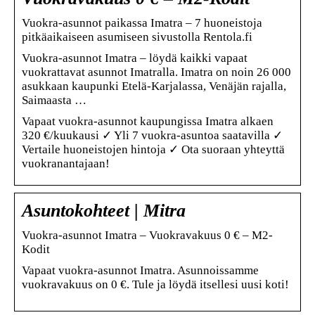
Vuokra-asunnot paikassa Imatra – 7 huoneistoja
pitkäaikaiseen asumiseen sivustolla Rentola.fi
Vuokra-asunnot Imatra – löydä kaikki vapaat
vuokrattavat asunnot Imatralla. Imatra on noin 26 000
asukkaan kaupunki Etelä-Karjalassa, Venäjän rajalla,
Saimaasta …
Vapaat vuokra-asunnot kaupungissa Imatra alkaen
320 €/kuukausi ✓ Yli 7 vuokra-asuntoa saatavilla ✓
Vertaile huoneistojen hintoja ✓ Ota suoraan yhteyttä
vuokranantajaan!
Asuntokohteet | Mitra
Vuokra-asunnot Imatra – Vuokravakuus 0 € – M2-
Kodit
Vapaat vuokra-asunnot Imatra. Asunnoissamme
vuokravakuus on 0 €. Tule ja löydä itsellesi uusi koti!