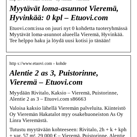
Myytävät loma-asunnot Vieremä,
Hyvinkää: 0 kpl – Etuovi.com
Etuovi.com:issa on juuri nyt 0 kohdetta tuoteryhmässä
Myytävät loma-asunnot alueella Vieremä, Hyvinkää.
Tee helppo haku ja löydä uusi kotisi jo tänään!
http s://www.etuovi.com › kohde
Alentie 2 as 3, Puistorinne,
Vieremä – Etuovi.com
Myydään Rivitalo, Kaksio – Vieremä, Puistorinne,
Alentie 2 as 3 – Etuovi.com s86663
Valoisa kaksio lähellä Vieremän palveluita. Kiinteistö
Oy Vieremän Hakatalot myy osakehuoneiston As Oy
Linra Vieremästä.
Tutustu myytävään kohteeseen: Rivitalo, 2h + k + kph
+ var, 57 m², 29 000 € – Vieremä, Puistorinne, Alentie