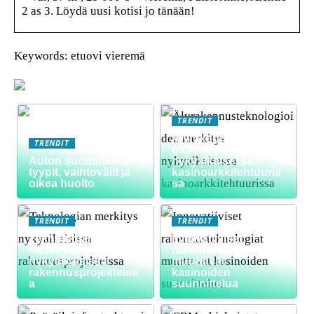
2 as 3. Löydä uusi kotisi jo tänään!
Keywords: etuovi vieremä
TRENDIT
Älyrakennusteknolo
TRENDIT
gioiden merkitys
Auton suodattimet:
nykyaikaisessa
tyypit, vaihtovälit ja
kasinoarkkitehtuuris
oikea huolto
sa
TRENDIT
TRENDIT
Teknologian
Innovatiiviset
merkitys
rakennusteknologiat
nykyaikaisissa
muuttavat
rakennusprojekteiss
kasinoiden
a
suunnittelua