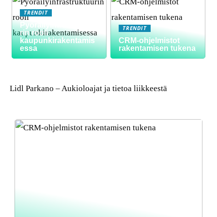
TRENDIT
Pyöräilyinfrastruktuu
TRENDIT
rin rooli
kaupunkirakentamis
CRM-ohjelmistot
essa
rakentamisen tukena
Lidl Parkano – Aukioloajat ja tietoa liikkeestä