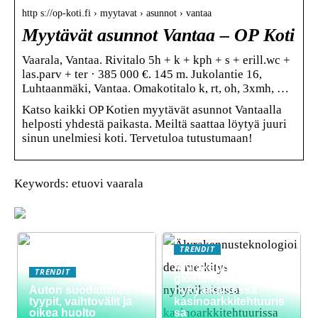
http s://op-koti.fi › myytavat › asunnot › vantaa
Myytävät asunnot Vantaa – OP Koti
Vaarala, Vantaa. Rivitalo 5h + k + kph + s + erill.wc +
las.parv + ter · 385 000 €. 145 m. Jukolantie 16,
Luhtaanmäki, Vantaa. Omakotitalo k, rt, oh, 3xmh, …
Katso kaikki OP Kotien myytävät asunnot Vantaalla
helposti yhdestä paikasta. Meiltä saattaa löytyä juuri
sinun unelmiesi koti. Tervetuloa tutustumaan!
Keywords: etuovi vaarala
TRENDIT
Älyrakennusteknolo
TRENDIT
gioiden merkitys
Auton suodattimet:
nykyaikaisessa
tyypit, vaihtovälit ja
kasinoarkkitehtuuris
oikea huolto
sa