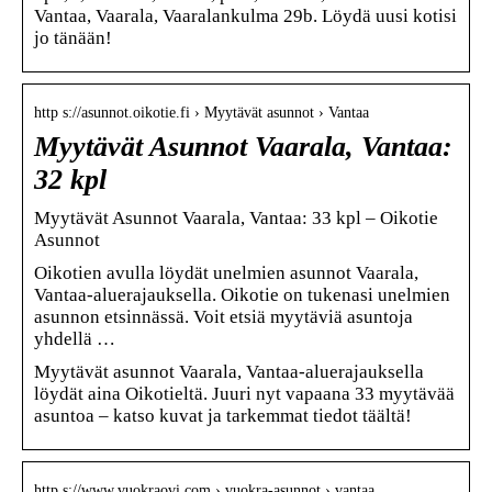
Vantaa, Vaarala, Vaaralankulma 29b. Löydä uusi kotisi
jo tänään!
http s://asunnot.oikotie.fi › Myytävät asunnot › Vantaa
Myytävät Asunnot Vaarala, Vantaa:
32 kpl
Myytävät Asunnot Vaarala, Vantaa: 33 kpl – Oikotie
Asunnot
Oikotien avulla löydät unelmien asunnot Vaarala,
Vantaa-aluerajauksella. Oikotie on tukenasi unelmien
asunnon etsinnässä. Voit etsiä myytäviä asuntoja
yhdellä …
Myytävät asunnot Vaarala, Vantaa-aluerajauksella
löydät aina Oikotieltä. Juuri nyt vapaana 33 myytävää
asuntoa – katso kuvat ja tarkemmat tiedot täältä!
http s://www.vuokraovi.com › vuokra-asunnot › vantaa