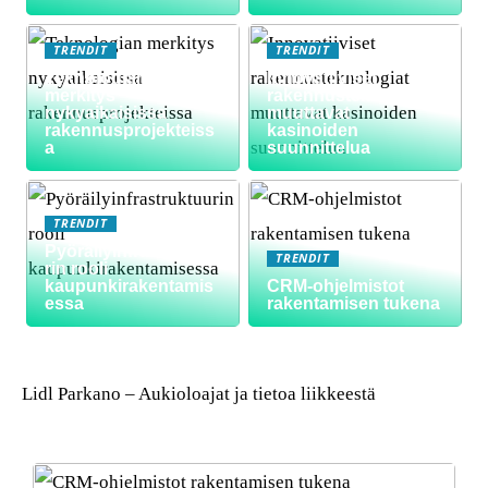
TRENDIT
TRENDIT
Teknologian
Innovatiiviset
merkitys
rakennusteknologiat
nykyaikaisissa
muuttavat
rakennusprojekteiss
kasinoiden
a
suunnittelua
TRENDIT
Pyöräilyinfrastruktuu
TRENDIT
rin rooli
kaupunkirakentamis
CRM-ohjelmistot
essa
rakentamisen tukena
Lidl Parkano – Aukioloajat ja tietoa liikkeestä