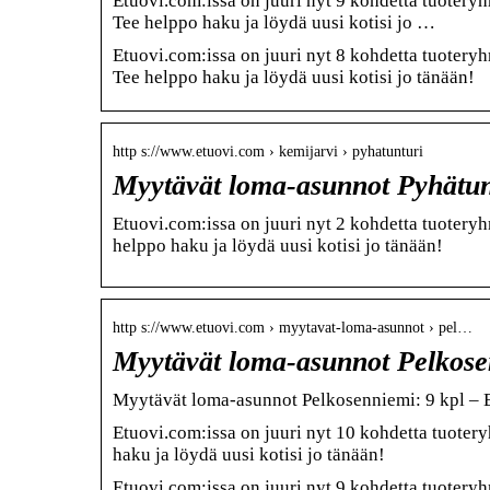
Etuovi.com:issa on juuri nyt 9 kohdetta tuotery
Tee helppo haku ja löydä uusi kotisi jo …
Etuovi.com:issa on juuri nyt 8 kohdetta tuotery
Tee helppo haku ja löydä uusi kotisi jo tänään!
http s://www.etuovi.com › kemijarvi › pyhatunturi
Myytävät loma-asunnot Pyhätunt
Etuovi.com:issa on juuri nyt 2 kohdetta tuotery
helppo haku ja löydä uusi kotisi jo tänään!
http s://www.etuovi.com › myytavat-loma-asunnot › pel…
Myytävät loma-asunnot Pelkose
Myytävät loma-asunnot Pelkosenniemi: 9 kpl – 
Etuovi.com:issa on juuri nyt 10 kohdetta tuote
haku ja löydä uusi kotisi jo tänään!
Etuovi.com:issa on juuri nyt 9 kohdetta tuoter