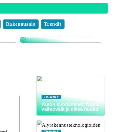
Muuttofirman valinnan
Rakennusala
Trendit
i
edut ja tärkeät
huomioonotettavat asiat
TRENDIT
Auton suodattimet: tyypit,
vaihtovälit ja oikea huolto
TRENDIT