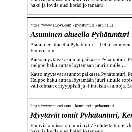
haku ja löydä uusi kotisi jo tänään!
http s://www.etuovi.com › pyhatunturi › asuinalue
Asuminen alueella Pyhätunturi
Asuminen alueella Pyhätunturi – Pelkosenniemi:
Etuovi.com
Katso myytävät asunnot paikassa Pyhätunturi, P
Helppo haku auttaa löytämään juuri sinulle …
Katso myytävät asunnot paikassa Pyhätunturi, P
Helppo haku auttaa löytämään juuri sinulle sopi
valikoiman erityyppisiä ja -hintaisia asuntoja. L
http s://www.etuovi.com › kemijarvi › pyhatunturi
Myytävät tontit Pyhätunturi, Ke
Etuovi.com:issa on juuri nyt 7 kohdetta tuoteryh
haku ja löydä uusi kotisi jo tänään!