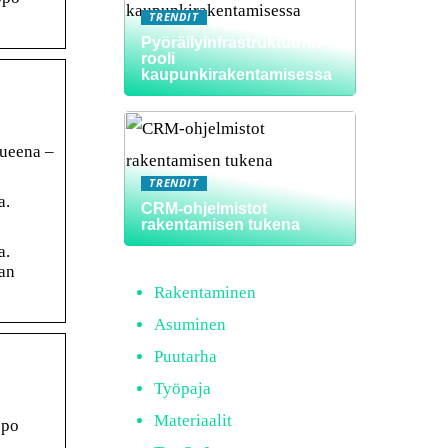
TRENDIT
Pyöräilyinfrastruktuurin
rooli
kaupunkirakentamisessa
lueena –
TRENDIT
a.
CRM-ohjelmistot
rakentamisen tukena
a.
aan
Rakentaminen
Asuminen
Puutarha
Työpaja
Materiaalit
ppo