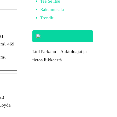
Tee Se Itse
Rakennusala
Trendit
91
 m², 469
Lidl Parkano – Aukioloajat ja
 m²,
tietoa liikkeestä
at!
 Löydä