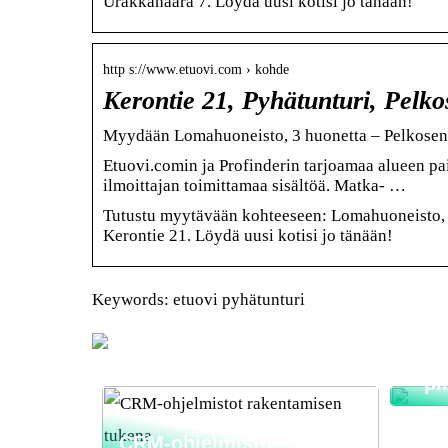
Urakkahaara 7. Löydä uusi kotisi jo tänään!
http s://www.etuovi.com › kohde
Kerontie 21, Pyhätunturi, Pelk
Myydään Lomahuoneisto, 3 huonetta – Pelkosenn
Etuovi.comin ja Profinderin tarjoamaa alueen pai
ilmoittajan toimittamaa sisältöä. Matka- …
Tutustu myytävään kohteeseen: Lomahuoneisto, 3
Kerontie 21. Löydä uusi kotisi jo tänään!
Keywords: etuovi pyhätunturi
Nyt
mahd
taha
– pi
CRM-ohjelmistot