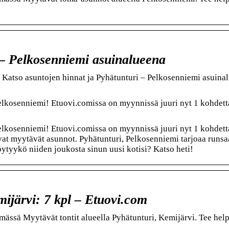
 – Pelkosenniemi asuinalueena
 Katso asuntojen hinnat ja Pyhätunturi – Pelkosenniemi asuina
elkosenniemi! Etuovi.comissa on myynnissä juuri nyt 1 kohdett
elkosenniemi! Etuovi.comissa on myynnissä juuri nyt 1 kohdett
vat myytävät asunnot. Pyhätunturi, Pelkosenniemi tarjoaa runs
öytyykö niiden joukosta sinun uusi kotisi? Katso heti!
mijärvi: 7 kpl – Etuovi.com
mässä Myytävät tontit alueella Pyhätunturi, Kemijärvi. Tee hel