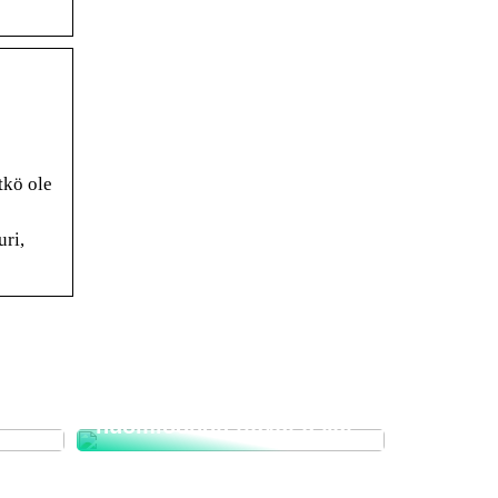
tkö ole
ri,
Muuttofirman valinnan
i
edut ja tärkeät
huomioonotettavat asiat