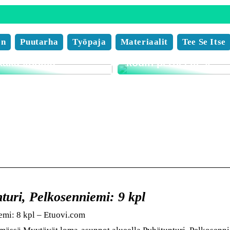
 pelaaminen on
ollista missä
en
Puutarha
Työpaja
Materiaalit
Tee Se Itse
nsa, milloin tahansa
Näin löydät unelmies
kakasinoilla
kodin perheellesi
uri, Pelkosenniemi: 9 kpl
emi: 8 kpl – Etuovi.com