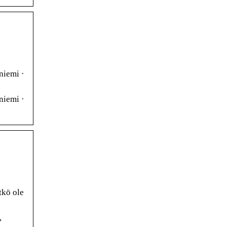
niemi ·
niemi ·
tkö ole
,