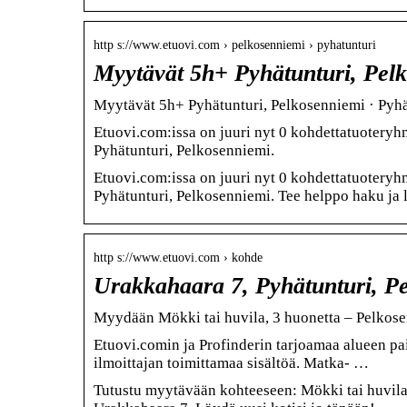
http s://www.etuovi.com › pelkosenniemi › pyhatunturi
Myytävät 5h+ Pyhätunturi, Pel
Myytävät 5h+ Pyhätunturi, Pelkosenniemi · Pyhä
Etuovi.com:issa on juuri nyt 0 kohdettatuoteryh
Pyhätunturi, Pelkosenniemi.
Etuovi.com:issa on juuri nyt 0 kohdettatuoteryh
Pyhätunturi, Pelkosenniemi. Tee helppo haku ja l
http s://www.etuovi.com › kohde
Urakkahaara 7, Pyhätunturi, P
Myydään Mökki tai huvila, 3 huonetta – Pelkos
Etuovi.comin ja Profinderin tarjoamaa alueen pai
ilmoittajan toimittamaa sisältöä. Matka- …
Tutustu myytävään kohteeseen: Mökki tai huvila, 