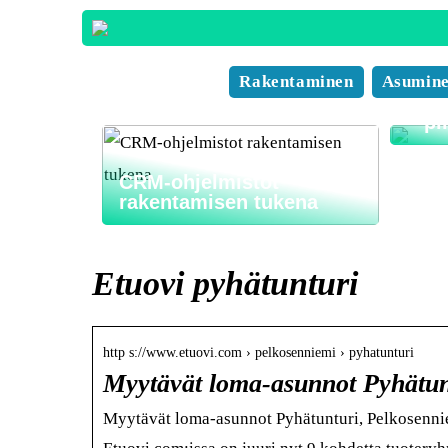
Nyt
mahd
Rakentaminen
Asumin
taha
– pi
CRM-ohjelmistot
rakentamisen tukena
Etuovi pyhätunturi
http s://www.etuovi.com › pelkosenniemi › pyhatunturi
Myytävät loma-asunnot Pyhätunt
Myytävät loma-asunnot Pyhätunturi, Pelkosenni