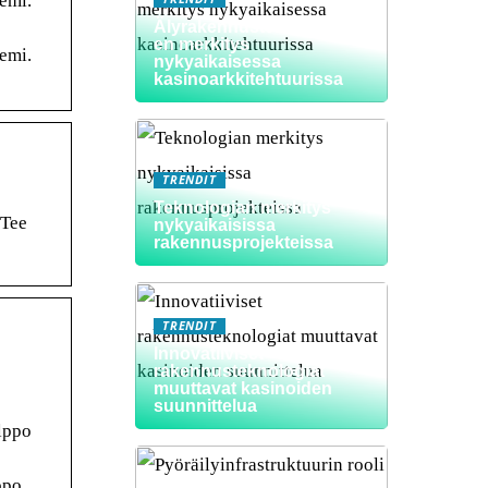
emi.
Älyrakennusteknologioid
en merkitys
emi.
nykyaikaisessa
kasinoarkkitehtuurissa
TRENDIT
Teknologian merkitys
 Tee
nykyaikaisissa
rakennusprojekteissa
TRENDIT
Innovatiiviset
rakennusteknologiat
muuttavat kasinoiden
suunnittelua
lppo
ppo