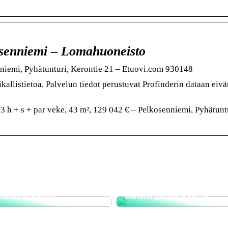
osenniemi – Lomahuoneisto
iemi, Pyhätunturi, Kerontie 21 – Etuovi.com 930148
kallistietoa. Palvelun tiedot perustuvat Profinderin dataan eivä
 h + s + par veke, 43 m², 129 042 € – Pelkosenniemi, Pyhätuntu
 pelaaminen on
ollista missä
nsa, milloin tahansa
Näin löydät unelmies
kakasinoilla
kodin perheellesi