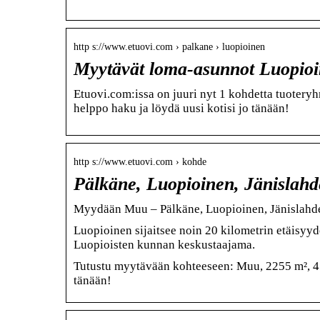
http s://www.etuovi.com › palkane › luopioinen
Myytävät loma-asunnot Luopioi
Etuovi.com:issa on juuri nyt 1 kohdetta tuoter
helppo haku ja löydä uusi kotisi jo tänään!
http s://www.etuovi.com › kohde
Pälkäne, Luopioinen, Jänislahd
Myydään Muu – Pälkäne, Luopioinen, Jänislahd
Luopioinen sijaitsee noin 20 kilometrin etäisyy
Luopioisten kunnan keskustaajama.
Tutustu myytävään kohteeseen: Muu, 2255 m², 4 5
tänään!