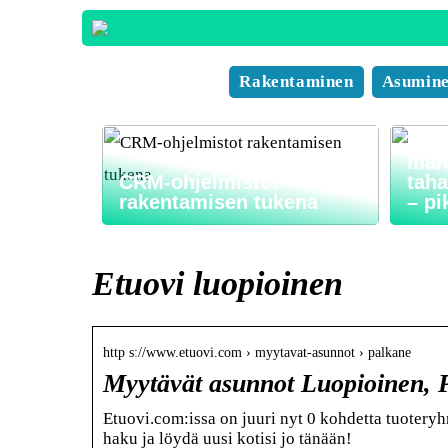
Rakentaminen
Asumin
Nyt
mahd
CRM-ohjelmistot
taha
rakentamisen tukena
– pi
Etuovi luopioinen
http s://www.etuovi.com › myytavat-asunnot › palkane
Myytävät asunnot Luopioinen, P
Etuovi.com:issa on juuri nyt 0 kohdetta tuotery
haku ja löydä uusi kotisi jo tänään!