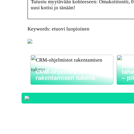
Tutustu myytävään kohteeseen: Omakotitontti, 0 
uusi kotisi jo tänään!
Keywords: etuovi luopioinen
Nyt
mahd
CRM-ohjelmistot
taha
rakentamisen tukena
– pi