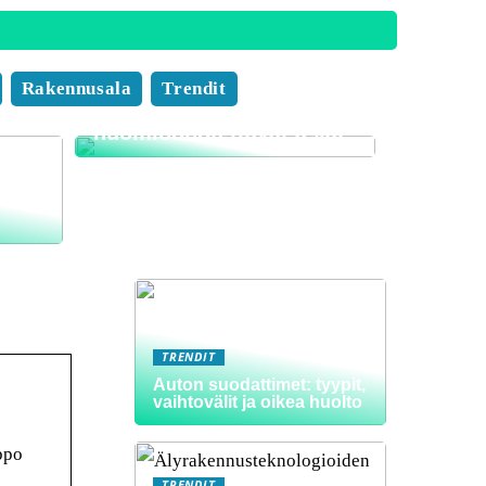
Muuttofirman valinnan
Rakennusala
Trendit
edut ja tärkeät
huomioonotettavat asiat
i
TRENDIT
Auton suodattimet: tyypit,
vaihtovälit ja oikea huolto
ppo
TRENDIT