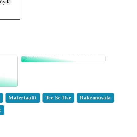
Löydä
Muuttofirman valinnan
edut ja tärkeät
huomioonotettavat asiat
i
a
Materiaalit
Tee Se Itse
Rakennusala
t