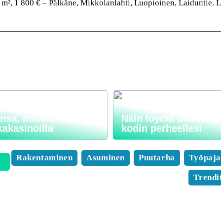
m², 1 800 € – Pälkäne, Mikkolanlahti, Luopioinen, Laiduntie. 
 pelaaminen on
ollista missä
nsa, milloin tahansa
Näin löydät unelmies
kakasinoilla
kodin perheellesi
Rakentaminen
Asuminen
Puutarha
Työpaj
Trendi