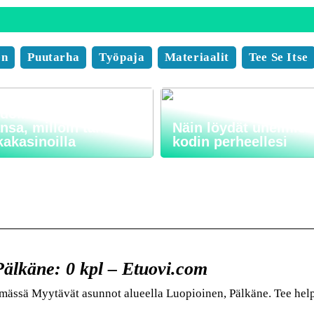
en
Puutarha
Työpaja
Materiaalit
Tee Se Itse
 pelaaminen on
ollista missä
nsa, milloin tahansa
Näin löydät unelmies
kakasinoilla
kodin perheellesi
älkäne: 0 kpl – Etuovi.com
hmässä Myytävät asunnot alueella Luopioinen, Pälkäne. Tee hel