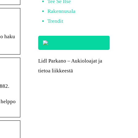
Tee Se Itse
Rakennusala
Trendit
po haku
Lidl Parkano – Aukioloajat ja
tietoa liikkeestä
1882.
 helppo