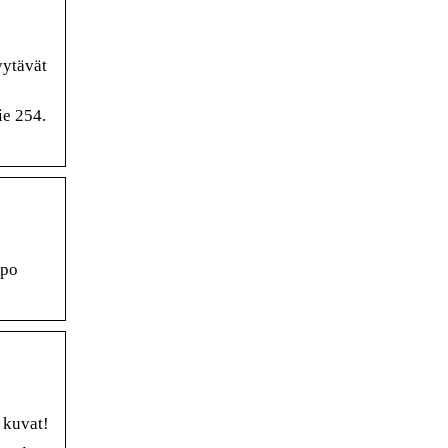
yytävät
ie 254.
ppo
 kuvat!