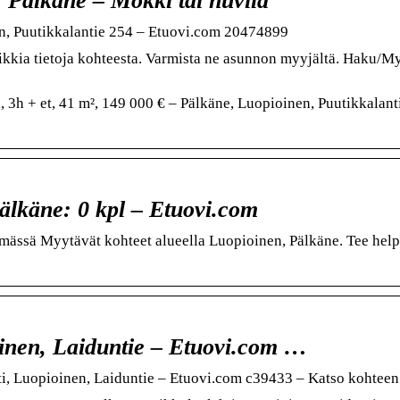
, Pälkäne – Mökki tai huvila
n, Puutikkalantie 254 – Etuovi.com 20474899
aikkia tietoja kohteesta. Varmista ne asunnon myyjältä. Haku/M
 3h + et, 41 m², 149 000 € – Pälkäne, Luopioinen, Puutikkalant
älkäne: 0 kpl – Etuovi.com
hmässä Myytävät kohteet alueella Luopioinen, Pälkäne. Tee hel
inen, Laiduntie – Etuovi.com …
i, Luopioinen, Laiduntie – Etuovi.com c39433 – Katso kohteen