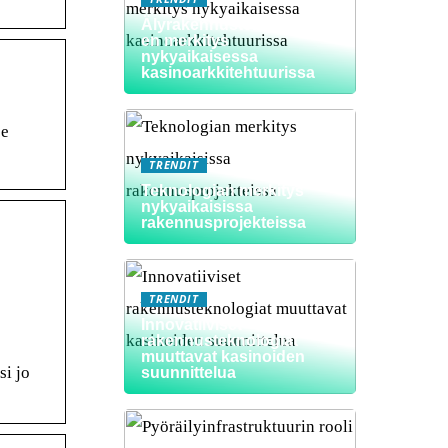
Älyrakennusteknologioid
en merkitys
nykyaikaisessa
kasinoarkkitehtuurissa
ee
TRENDIT
Teknologian merkitys
nykyaikaisissa
rakennusprojekteissa
TRENDIT
Innovatiiviset
rakennusteknologiat
muuttavat kasinoiden
si jo
suunnittelua