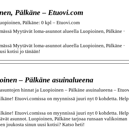
nen, Pälkäne – Etuovi.com
opioinen, Pälkäne: 0 kpl – Etuovi.com
yhmässä Myytävät loma-asunnot alueella Luopioinen, Pälkäne ·
yhmässä Myytävät loma-asunnot alueella Luopioinen, Pälkäne ·
si kotisi jo tänään!
ioinen – Pälkäne asuinalueena
asuntojen hinnat ja Luopioinen – Pälkäne asuinalueena – Etuo
lkäne! Etuovi.comissa on myynnissä juuri nyt 0 kohdetta. Hel
lkäne! Etuovi.comissa on myynnissä juuri nyt 0 kohdetta. Hel
tävät asunnot. Luopioinen, Pälkäne tarjoaa runsaan valikoiman
den joukosta sinun uusi kotisi? Katso heti!