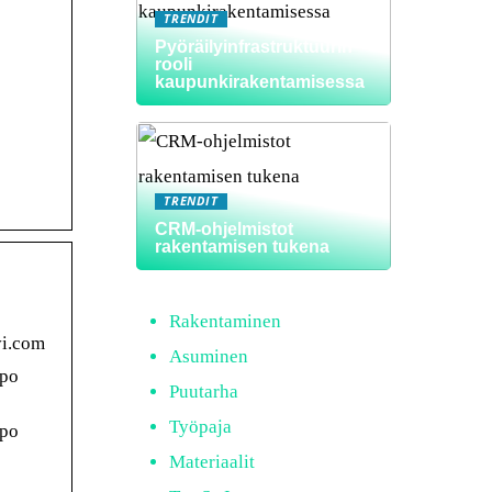
TRENDIT
Pyöräilyinfrastruktuurin
rooli
kaupunkirakentamisessa
TRENDIT
CRM-ohjelmistot
rakentamisen tukena
Rakentaminen
vi.com
Asuminen
ppo
Puutarha
Työpaja
ppo
Materiaalit