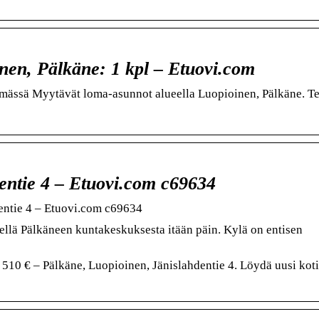
nen, Pälkäne: 1 kpl – Etuovi.com
yhmässä Myytävät loma-asunnot alueella Luopioinen, Pälkäne. T
entie 4 – Etuovi.com c69634
entie 4 – Etuovi.com c69634
dellä Pälkäneen kuntakeskuksesta itään päin. Kylä on entisen
10 € – Pälkäne, Luopioinen, Jänislahdentie 4. Löydä uusi koti