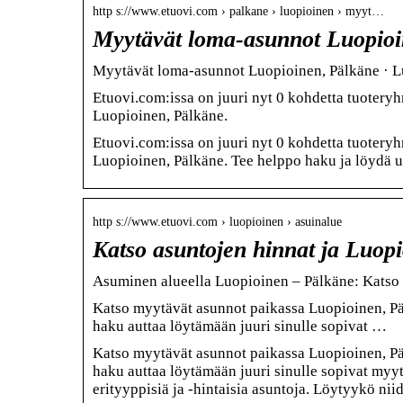
http s://www.etuovi.com › palkane › luopioinen › myyt…
Myytävät loma-asunnot Luopioi
Myytävät loma-asunnot Luopioinen, Pälkäne · Lu
Etuovi.com:issa on juuri nyt 0 kohdetta tuoter
Luopioinen, Pälkäne.
Etuovi.com:issa on juuri nyt 0 kohdetta tuoter
Luopioinen, Pälkäne. Tee helppo haku ja löydä uu
http s://www.etuovi.com › luopioinen › asuinalue
Katso asuntojen hinnat ja Luop
Asuminen alueella Luopioinen – Pälkäne: Katso 
Katso myytävät asunnot paikassa Luopioinen, Pä
haku auttaa löytämään juuri sinulle sopivat …
Katso myytävät asunnot paikassa Luopioinen, Pä
haku auttaa löytämään juuri sinulle sopivat myy
erityyppisiä ja -hintaisia asuntoja. Löytyykö nii