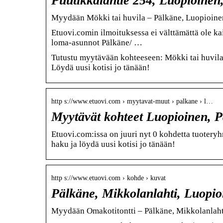
Puutikkalantie 254, Luopioinen
Myydään Mökki tai huvila – Pälkäne, Luopioine
Etuovi.comin ilmoituksessa ei välttämättä ole k
loma-asunnot Pälkäne/ …
Tutustu myytävään kohteeseen: Mökki tai huvila,
Löydä uusi kotisi jo tänään!
http s://www.etuovi.com › myytavat-muut › palkane › l…
Myytävät kohteet Luopioinen, P
Etuovi.com:issa on juuri nyt 0 kohdetta tuotery
haku ja löydä uusi kotisi jo tänään!
http s://www.etuovi.com › kohde › kuvat
Pälkäne, Mikkolanlahti, Luopio
Myydään Omakotitontti – Pälkäne, Mikkolanlaht