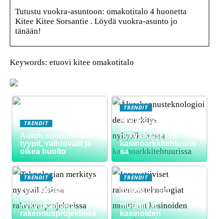
Tutustu vuokra-asuntoon: omakotitalo 4 huonetta
Kitee Kitee Sorsantie . Löydä vuokra-asunto jo
tänään!
Keywords: etuovi kitee omakotitalo
TRENDIT
Älyrakennusteknolo
TRENDIT
gioiden merkitys
Auton suodattimet:
nykyaikaisessa
tyypit, vaihtovälit ja
kasinoarkkitehtuuris
oikea huolto
sa
TRENDIT
TRENDIT
Teknologian
Innovatiiviset
merkitys
rakennusteknologiat
nykyaikaisissa
muuttavat
rakennusprojekteiss
kasinoiden