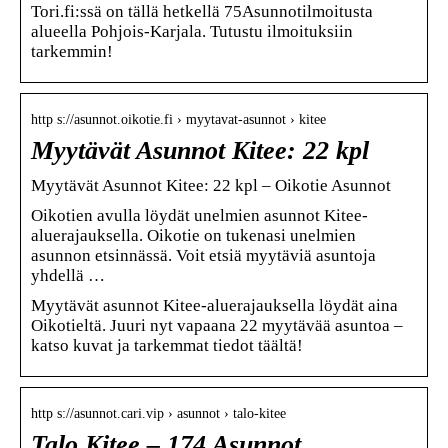
Tori.fi:ssä on tällä hetkellä 75Asunnotilmoitusta
alueella Pohjois-Karjala. Tutustu ilmoituksiin
tarkemmin!
http s://asunnot.oikotie.fi › myytavat-asunnot › kitee
Myytävät Asunnot Kitee: 22 kpl
Myytävät Asunnot Kitee: 22 kpl – Oikotie Asunnot
Oikotien avulla löydät unelmien asunnot Kitee-
aluerajauksella. Oikotie on tukenasi unelmien
asunnon etsinnässä. Voit etsiä myytäviä asuntoja
yhdellä …
Myytävät asunnot Kitee-aluerajauksella löydät aina
Oikotieltä. Juuri nyt vapaana 22 myytävää asuntoa –
katso kuvat ja tarkemmat tiedot täältä!
http s://asunnot.cari.vip › asunnot › talo-kitee
Talo Kitee – 174 Asunnot