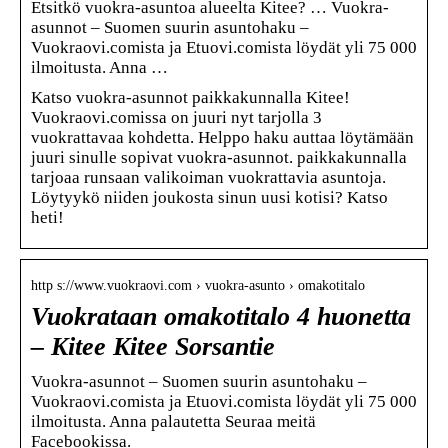
Etsitkö vuokra-asuntoa alueelta Kitee? … Vuokra-
asunnot – Suomen suurin asuntohaku –
Vuokraovi.comista ja Etuovi.comista löydät yli 75 000
ilmoitusta. Anna …
Katso vuokra-asunnot paikkakunnalla Kitee!
Vuokraovi.comissa on juuri nyt tarjolla 3
vuokrattavaa kohdetta. Helppo haku auttaa löytämään
juuri sinulle sopivat vuokra-asunnot. paikkakunnalla
tarjoaa runsaan valikoiman vuokrattavia asuntoja.
Löytyykö niiden joukosta sinun uusi kotisi? Katso
heti!
http s://www.vuokraovi.com › vuokra-asunto › omakotitalo
Vuokrataan omakotitalo 4 huonetta
– Kitee Kitee Sorsantie
Vuokra-asunnot – Suomen suurin asuntohaku –
Vuokraovi.comista ja Etuovi.comista löydät yli 75 000
ilmoitusta. Anna palautetta Seuraa meitä
Facebookissa.