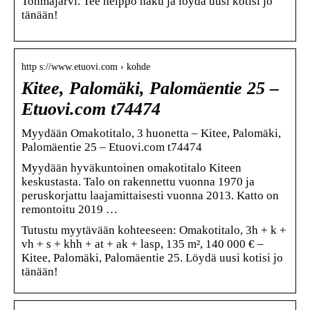
Tohmajärvi. Tee helppo haku ja löydä uusi kotisi jo
tänään!
http s://www.etuovi.com › kohde
Kitee, Palomäki, Palomäentie 25 –
Etuovi.com t74474
Myydään Omakotitalo, 3 huonetta – Kitee, Palomäki,
Palomäentie 25 – Etuovi.com t74474
Myydään hyväkuntoinen omakotitalo Kiteen
keskustasta. Talo on rakennettu vuonna 1970 ja
peruskorjattu laajamittaisesti vuonna 2013. Katto on
remontoitu 2019 …
Tutustu myytävään kohteeseen: Omakotitalo, 3h + k +
vh + s + khh + at + ak + lasp, 135 m², 140 000 € –
Kitee, Palomäki, Palomäentie 25. Löydä uusi kotisi jo
tänään!