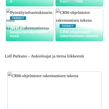
a
suunnittelua
TRENDIT
Pyöräilyinfrastruktuu
TRENDIT
rin rooli
kaupunkirakentamis
CRM-ohjelmistot
essa
rakentamisen tukena
Lidl Parkano – Aukioloajat ja tietoa liikkeestä