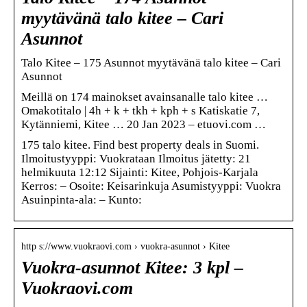
myytävänä talo kitee – Cari
Asunnot
Talo Kitee – 175 Asunnot myytävänä talo kitee – Cari
Asunnot
Meillä on 174 mainokset avainsanalle talo kitee …
Omakotitalo | 4h + k + tkh + kph + s Katiskatie 7,
Kytänniemi, Kitee … 20 Jan 2023 – etuovi.com …
175 talo kitee. Find best property deals in Suomi.
Ilmoitustyyppi: Vuokrataan Ilmoitus jätetty: 21
helmikuuta 12:12 Sijainti: Kitee, Pohjois-Karjala
Kerros: – Osoite: Keisarinkuja Asumistyyppi: Vuokra
Asuinpinta-ala: – Kunto:
http s://www.vuokraovi.com › vuokra-asunnot › Kitee
Vuokra-asunnot Kitee: 3 kpl –
Vuokraovi.com