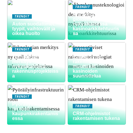
TRENDIT
Älyrakennusteknolo
TRENDIT
gioiden merkitys
Auton suodattimet:
nykyaikaisessa
tyypit, vaihtovälit ja
kasinoarkkitehtuuris
oikea huolto
sa
TRENDIT
TRENDIT
Teknologian
Innovatiiviset
merkitys
rakennusteknologiat
nykyaikaisissa
muuttavat
rakennusprojekteiss
kasinoiden
a
suunnittelua
TRENDIT
Pyöräilyinfrastruktuu
TRENDIT
rin rooli
kaupunkirakentamis
CRM-ohjelmistot
essa
rakentamisen tukena