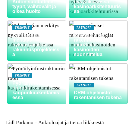
Auton suodattimet:
nykyaikaisessa
tyypit, vaihtovälit ja
kasinoarkkitehtuuris
oikea huolto
sa
TRENDIT
TRENDIT
Teknologian
Innovatiiviset
merkitys
rakennusteknologiat
nykyaikaisissa
muuttavat
rakennusprojekteiss
kasinoiden
a
suunnittelua
TRENDIT
Pyöräilyinfrastruktuu
TRENDIT
rin rooli
kaupunkirakentamis
CRM-ohjelmistot
essa
rakentamisen tukena
Lidl Parkano – Aukioloajat ja tietoa liikkeestä