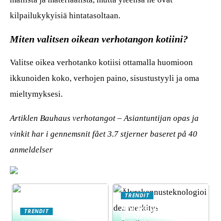
kilpailukykyisiä hintatasoltaan.
Miten valitsen oikean verhotangon kotiini?
Valitse oikea verhotanko kotiisi ottamalla huomioon
ikkunoiden koko, verhojen paino, sisustustyyli ja oma
mieltymyksesi.
Artiklen Bauhaus verhotangot – Asiantuntijan opas ja
vinkit har i gennemsnit fået
3.7
stjerner baseret på
40
anmeldelser
TRENDIT
Älyrakennusteknolo
TRENDIT
gioiden merkitys