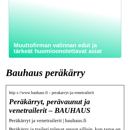
Muuttofirman valinnan edut ja
tärkeät huomioonotettavat asiat
Bauhaus peräkärry
http s://www.bauhaus.fi › perakarryt-ja-venetrailerit
Peräkärryt, perävaunut ja
venetrailerit – BAUHAUS
Peräkärryt ja venetrailerit | bauhaus.fi
Peräkärry ja traileri tulevat apuun silloin, kun tarve on