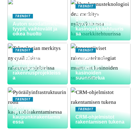
TRENDIT
Älyrakennusteknolo
TRENDIT
gioiden merkitys
Auton suodattimet:
nykyaikaisessa
tyypit, vaihtovälit ja
kasinoarkkitehtuuris
oikea huolto
sa
TRENDIT
TRENDIT
Teknologian
Innovatiiviset
merkitys
rakennusteknologiat
nykyaikaisissa
muuttavat
rakennusprojekteiss
kasinoiden
a
suunnittelua
TRENDIT
Pyöräilyinfrastruktuu
TRENDIT
rin rooli
kaupunkirakentamis
CRM-ohjelmistot
essa
rakentamisen tukena