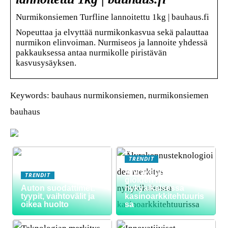
Nurmikonsiemen Turfline lannoitettu 1kg | bauhaus.fi
Nopeuttaa ja elvyttää nurmikonkasvua sekä palauttaa
nurmikon elinvoiman. Nurmiseos ja lannoite yhdessä
pakkauksessa antaa nurmikolle piristävän
kasvusysäyksen.
Keywords: bauhaus nurmikonsiemen, nurmikonsiemen
bauhaus
TRENDIT
Älyrakennusteknolo
TRENDIT
gioiden merkitys
Auton suodattimet:
nykyaikaisessa
tyypit, vaihtovälit ja
kasinoarkkitehtuuris
oikea huolto
sa