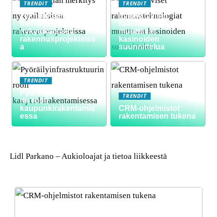
TRENDIT
TRENDIT
Teknologian
Innovatiiviset
merkitys
rakennusteknologiat
nykyaikaisissa
muuttavat
rakennusprojekteiss
kasinoiden
a
suunnittelua
TRENDIT
Pyöräilyinfrastruktuu
TRENDIT
rin rooli
kaupunkirakentamis
CRM-ohjelmistot
essa
rakentamisen tukena
Lidl Parkano – Aukioloajat ja tietoa liikkeestä