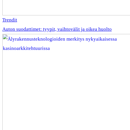
Trendit
Auton suodattimet: tyypit, vaihtovälit ja oikea huolto