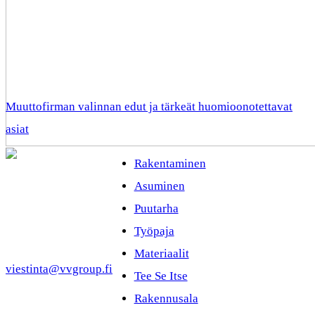
Muuttofirman valinnan edut ja tärkeät huomioonotettavat
asiat
Rakentaminen
Asuminen
Puutarha
Työpaja
Materiaalit
viestinta@vvgroup.fi
Tee Se Itse
Rakennusala