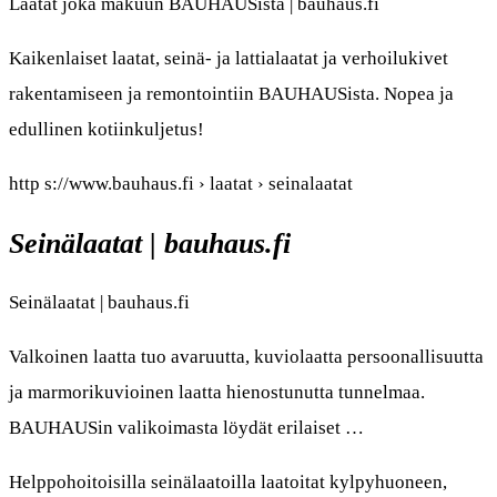
Laatat joka makuun BAUHAUSista | bauhaus.fi
Kaikenlaiset laatat, seinä- ja lattialaatat ja verhoilukivet
rakentamiseen ja remontointiin BAUHAUSista. Nopea ja
edullinen kotiinkuljetus!
http s://www.bauhaus.fi › laatat › seinalaatat
Seinälaatat | bauhaus.fi
Seinälaatat | bauhaus.fi
Valkoinen laatta tuo avaruutta, kuviolaatta persoonallisuutta
ja marmorikuvioinen laatta hienostunutta tunnelmaa.
BAUHAUSin valikoimasta löydät erilaiset …
Helppohoitoisilla seinälaatoilla laatoitat kylpyhuoneen,