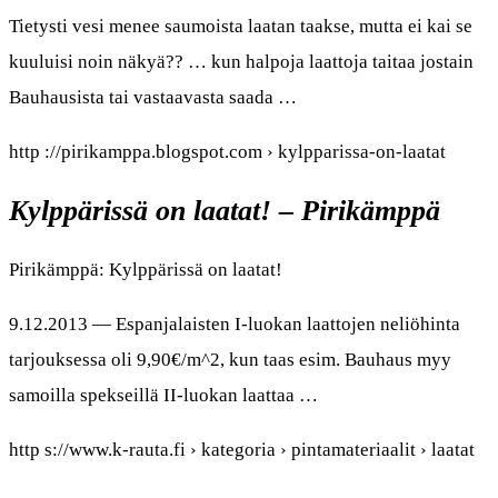
Tietysti vesi menee saumoista laatan taakse, mutta ei kai se
kuuluisi noin näkyä?? … kun halpoja laattoja taitaa jostain
Bauhausista tai vastaavasta saada …
http ://pirikamppa.blogspot.com › kylpparissa-on-laatat
Kylppärissä on laatat! – Pirikämppä
Pirikämppä: Kylppärissä on laatat!
9.12.2013 — Espanjalaisten I-luokan laattojen neliöhinta
tarjouksessa oli 9,90€/m^2, kun taas esim. Bauhaus myy
samoilla spekseillä II-luokan laattaa …
http s://www.k-rauta.fi › kategoria › pintamateriaalit › laatat